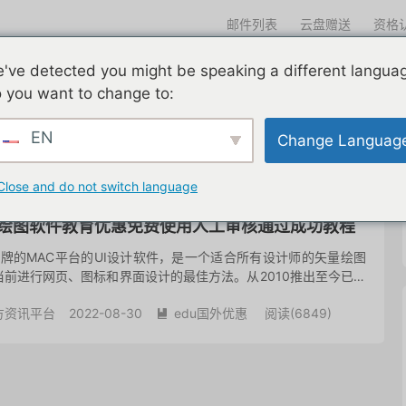
邮件列表
云盘赠送
资格
迎光临
've detected you might be speaking a different langua
们一直在努力
edu邮箱申请
edu邮箱资讯
edu优惠导航
 you want to change to:
EN
Change Languag
共 1 篇文章
Close and do not switch language
设计绘图软件教育优惠免费使用人工审核通过成功教程
h是老牌的MAC平台的UI设计软件，是一个适合所有设计师的矢量绘图
前进行网页、图标和界面设计的最佳方法。从2010推出至今已有
ndows版本，一直是许多用着Windows系统的...
方资讯平台
2022-08-30
edu国外优惠
阅读(
6849
)
