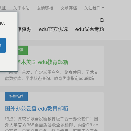

认证
关于本站
友情链接
文章存档
关注我们

ge.
edu邮箱资源
edu官方优选
edu优惠专题
e
吐血推荐
国外学术美国 edu教育邮箱
全网唯一首发、自定义用户名、终身使用、学术文
献数据库、学术状态查询、教育优惠指定edu邮箱
好物推荐
国外办公云盘 edu教育邮箱
特点：微软谷歌全家桶教育版二合一办公套件；国
外大学官方365桌面版谷歌全家桶邮：内含Office
全家桶、自定义用户名、终身使用，可用于全平台