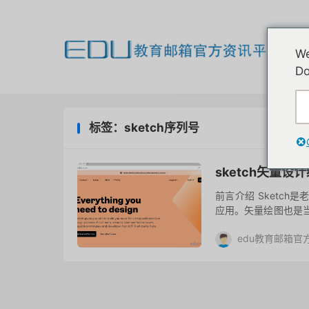
欢
We
我
Do
标签：sketch序列号
sketch矢量
前言介绍 Sketc
应用。矢量绘图也是当
10多年，但始终没有Wi
edu教育邮箱官