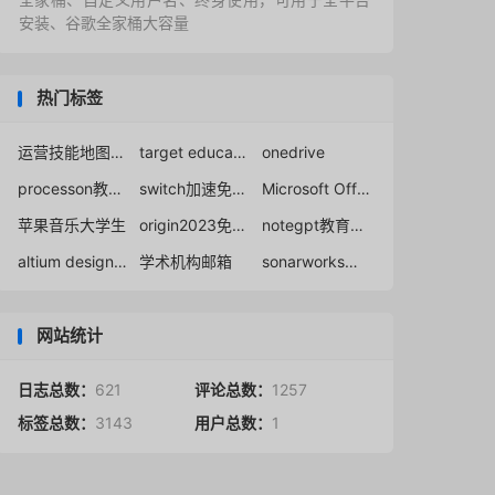
安装、谷歌全家桶大容量
热门标签
运营技能地图2.0
target education benefits
onedrive
processon教育优惠
switch加速免费dns
Microsoft Office 365 专业增强版edu教育邮箱免费下载
苹果音乐大学生
origin2023免破解领取
notegpt教育优惠
altium designer 教育版注册
学术机构邮箱
sonarworks破解
网站统计
日志总数：
621
评论总数：
1257
标签总数：
3143
用户总数：
1