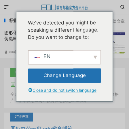


标签：smartgit education
共 1 篇文章
We've detected you might be
speaking a different language.
图形化git客户端smartgit免费许可证教育
Do you want to change to:
优惠申请获取教程
edu国外优惠
阅读(
5853
)

EN
吐血推荐
Change Language
国外学术美国 edu教育邮箱
Close and do not switch language
全网唯一首发、自定义用户名、终身使用、学术文献数据
库、学术状态查询、教育优惠指定edu邮箱
好物推荐
国外办公云盘 edu教育邮箱