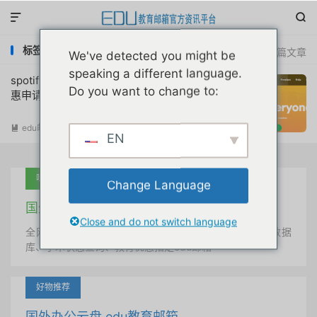


标签：spotify学生认证
共 1 篇文章
We've detected you might be
speaking a different language.
spotify学生会员premium折扣认证教育优
Do you want to change to:
惠申请教程永久更新
edu邮箱资讯
阅读(
20840
)

EN
吐血推荐
Change Language
国外学术美国 edu教育邮箱
Close and do not switch language
全网唯一首发、自定义用户名、终身使用、学术文献数据
库、学术状态查询、教育优惠指定edu邮箱
好物推荐
国外办公云盘 edu教育邮箱