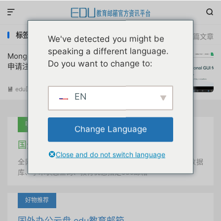


标签：Studio 3T无限破解
共 1 篇文章
We've detected you might be
speaking a different language.
MongoDB可视化工具Studio3T教育优惠
Do you want to change to:
申请注册教程原创首发
edu国外优惠
阅读(
6412
)

EN
吐血推荐
Change Language
国外学术美国 edu教育邮箱
Close and do not switch language
全网唯一首发、自定义用户名、终身使用、学术文献数据
库、学术状态查询、教育优惠指定edu邮箱
好物推荐
国外办公云盘 edu教育邮箱