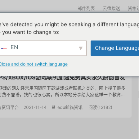
邮件列表
云盘赠送
资格
迎光临
've detected you might be speaking a different langua
们一直在努力
edu邮箱申请
edu邮箱资讯
edu优惠导航
 you want to change to:
EN
Change Languag
共 1 篇文章
Close and do not switch language
ch/PS/XBOX/IOS游戏联机加速免费真实永久原创首发
儿游戏的网友经常用国际区下载游戏或者联机之类的，网上搜了很多
付费不靠谱，找的也很心累，所以本站分享给大家这样一个教育邮
 这个教程请想看 GLaDOS加速网络套餐edu教育网邮箱免费使
方资讯平台
2021-11-14
edu邮箱资讯
阅读(
12182
)
