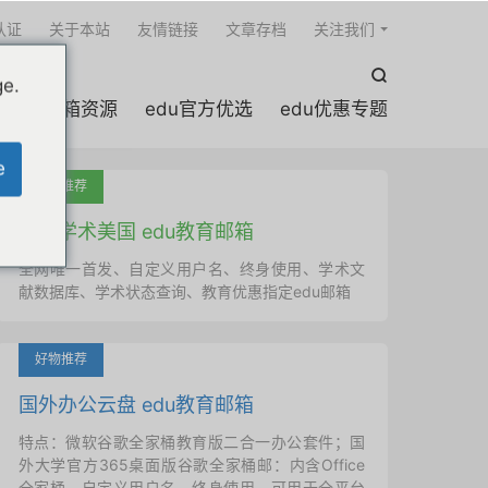

认证
关于本站
友情链接
文章存档
关注我们

ge.
edu邮箱资源
edu官方优选
edu优惠专题
e
吐血推荐
国外学术美国 edu教育邮箱
全网唯一首发、自定义用户名、终身使用、学术文
献数据库、学术状态查询、教育优惠指定edu邮箱
好物推荐
国外办公云盘 edu教育邮箱
特点：微软谷歌全家桶教育版二合一办公套件；国
外大学官方365桌面版谷歌全家桶邮：内含Office
全家桶、自定义用户名、终身使用，可用于全平台