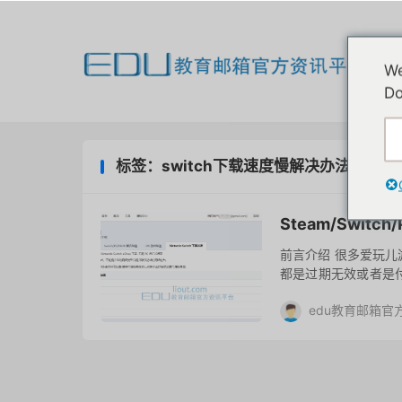
欢
We
我
Do
标签：switch下载速度慢解决办法
Steam/Swit
前言介绍 很多爱玩
都是过期无效或者是
箱方式渠道，纯公益。
edu教育邮箱官
用...
评论(2)