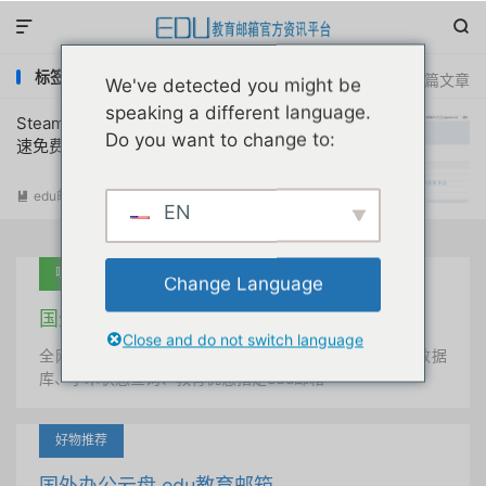


标签：switch免费加速器
共 1 篇文章
We've detected you might be
speaking a different language.
Steam/Switch/PS/XBOX/IOS游戏联机加
Do you want to change to:
速免费真实永久原创首发
edu邮箱资讯
阅读(
12182
)

EN
吐血推荐
Change Language
国外学术美国 edu教育邮箱
Close and do not switch language
全网唯一首发、自定义用户名、终身使用、学术文献数据
库、学术状态查询、教育优惠指定edu邮箱
好物推荐
国外办公云盘 edu教育邮箱