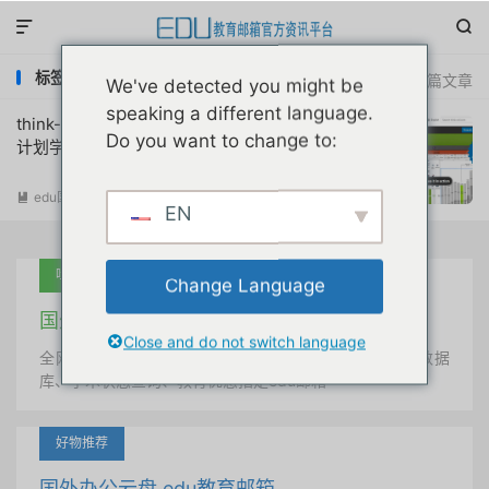


标签：think-cell free student license
共 1 篇文章
We've detected you might be
speaking a different language.
think-cell图表工具edu邮箱免费申请学术
Do you want to change to:
计划学生许可证密钥教程
edu国外优惠
阅读(
2858
)

EN
吐血推荐
Change Language
国外学术美国 edu教育邮箱
Close and do not switch language
全网唯一首发、自定义用户名、终身使用、学术文献数据
库、学术状态查询、教育优惠指定edu邮箱
好物推荐
国外办公云盘 edu教育邮箱