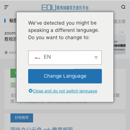


标签：zoom注册
共 1 篇文章
We've detected you might be
speaking a different language.
zoom.edu.cn视频会议服务免费申请注册
Do you want to change to:
教程原创首发2020
edu国内优惠
阅读(
8230
)

EN
吐血推荐
Change Language
国外学术美国 edu教育邮箱
Close and do not switch language
全网唯一首发、自定义用户名、终身使用、学术文献数据
库、学术状态查询、教育优惠指定edu邮箱
好物推荐
国外办公云盘 edu教育邮箱