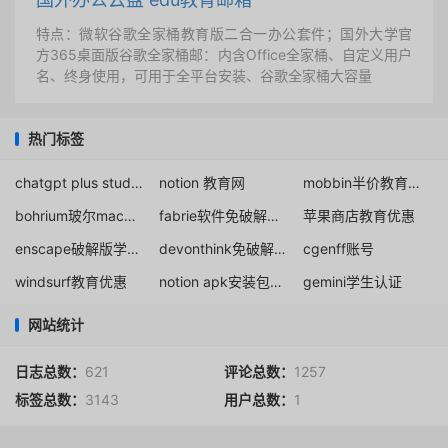
特点：微软谷歌全家桶教育版二合一办公套件；国外大学官
方365桌面版谷歌全家桶邮：内含Office全家桶、自定义用户
名、终身使用，可用于全平台安装、谷歌全家桶大容量
热门标签
chatgpt plus student plan
notion 教育网
mobbin半价教育折扣
bohrium玻尔macOS客户端免费下载
fabrie软件免破解方法
苹果商店教育优惠
enscape破解版学生免费下载
devonthink免破解正版获取教育折扣
cgenff账号
windsurf教育优惠
notion apk安装包下载
gemini学生认证
网站统计
日志总数：
621
评论总数：
1257
标签总数：
3143
用户总数：
1