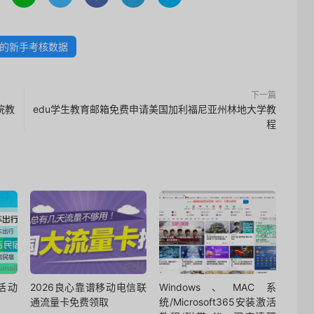
站的新手考核数据
下一篇
院教
edu学生教育邮箱免费申请美国加利福尼亚州林地大学教
程
活动
2026良心靠谱移动电信联
Windows、MAC系
通流量卡免费领取
统/Microsoft365安装激活