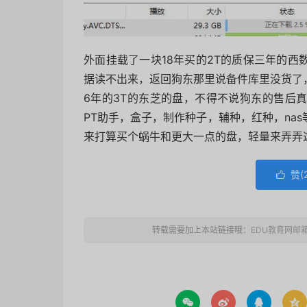
外面挂载了一块18年买的2T的质保三年的
据读不出来，返回狗东那里说备件库里没货了
6年的3T的东芝的盘，不得不说狗东的售后
PT助手，盒子，制作种子，辅种，红种，na
来打算买个蜗牛和更大一点的盘，轻量来弄弄
赞(

转载需要加上本站链接哦：
EDU教育网邮



