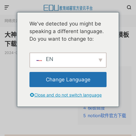


网络资源
正文

We've detected you might be
speaking a different language.
大神notion模板合集下载/兔子宇宙notion模板
Do you want to change to:
下载/一件拷贝免费分享
2024-02-10
阅读(
2603
)
评论(0)
赞(
1
)

EN
文章目录
隐藏
Change Language
1
内容介绍
2
模板内容
Close and do not switch language
3
其他模板内容
4
模板链接
5
notion软件官方下载