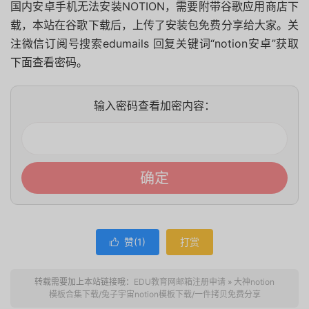
国内安卓手机无法安装NOTION，需要附带谷歌应用商店下
载，本站在谷歌下载后，上传了安装包免费分享给大家。关
注微信订阅号搜索edumails 回复关键词“notion安卓”获取
下面查看密码。
输入密码查看加密内容：
赞(
1
)
打赏

转载需要加上本站链接哦：
EDU教育网邮箱注册申请
»
大神notion
模板合集下载/兔子宇宙notion模板下载/一件拷贝免费分享