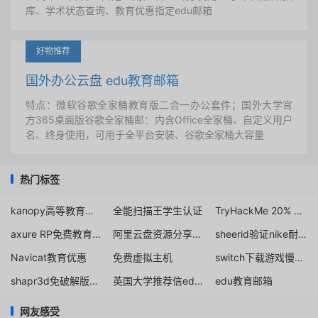
库、学术状态查询、教育优惠指定edu邮箱
好物推荐
国外办公云盘 edu教育邮箱
特点：微软谷歌全家桶教育版二合一办公套件；国外大学官
方365桌面版谷歌全家桶邮：内含Office全家桶、自定义用户
名、终身使用，可用于全平台安装、谷歌全家桶大容量
热门标签
kanopy高等教育公共图书馆学生账号免费申请注册
全能扫描王学生认证
TryHackMe 20% Student Discount
axure RP免费教育授权申请教程
阿里云盘资源分享论坛
sheerid验证nike耐克
Navicat教育优惠
免费虚拟主机
switch下载游戏慢解决办法
shapr3d免破解版下载
英国大学推荐信edu邮箱官网购买
edu教育邮箱
网友感受