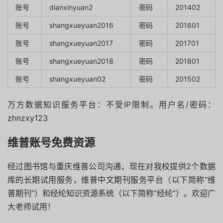
账号
dianxinyuan2
密码
201402
账号
shangxueyuan2016
密码
201601
账号
shangxueyuan2017
密码
201701
账号
shangxueyuan2018
密码
201801
账号
shangxueyuan02
密码
201502
万方数据知识服务平台：不受IP限制。用户名/密码：
zhnzxy123
维普账号免费资源
经过图书馆与重庆维普公司沟通，现在对我校提供2个数据
库的长期试用服务，维普中文期刊服务平台（以下简称“维
普期刊”）和经纶知识资源系统（以下简称“经纶”）。欢迎广
大老师试用！