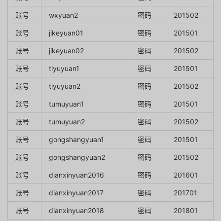
账号
wxyuan2
密码
201502
账号
jikeyuan01
密码
201501
账号
jikeyuan02
密码
201502
账号
tiyuyuan1
密码
201501
账号
tiyuyuan2
密码
201502
账号
tumuyuan1
密码
201501
账号
tumuyuan2
密码
201502
账号
gongshangyuan1
密码
201501
账号
gongshangyuan2
密码
201502
账号
dianxinyuan2016
密码
201601
账号
dianxinyuan2017
密码
201701
账号
dianxinyuan2018
密码
201801