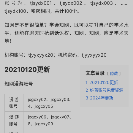
账号为：tjsydx001、tjsydx002、tjsydx003、……
tjsydx100，帐密相同，共计100个。
知网是不是很简单？学会知网，既可以提升自己的学术水
平，还能在聊天时抢到话语权，知网，知网，应是学术天
地！
机构账号：tjyyxyyx20；机构密码：tjyyxyyx20
20210120更新
文章目录
隐藏
1
20210120更新
知网漫游账号
2
维普账号免费资源
3
2024年更新
漫游
jxgcxy02、jxgcxy03、jxgcxy0
密码与账号一致
账号
4、jxgcxy05
漫游
jxgcxy06、jxgcxy07、jxgcxy0
密码与账号一致
账号
8、jxgcxy09