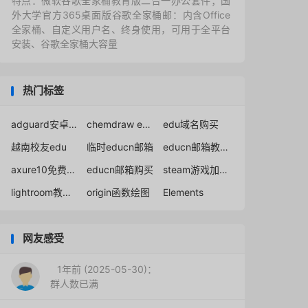
特点：微软谷歌全家桶教育版二合一办公套件；国
外大学官方365桌面版谷歌全家桶邮：内含Office
全家桶、自定义用户名、终身使用，可用于全平台
安装、谷歌全家桶大容量
热门标签
adguard安卓免破解正版授权
chemdraw education
edu域名购买
越南校友edu
临时educn邮箱
educn邮箱教育优惠
axure10免费激活分享
educn邮箱购买
steam游戏加速器免费
lightroom教育版
origin函数绘图
Elements
网友感受
1年前 (2025-05-30)：
群人数已满