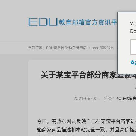
欢
We
我
Do
当前位置：
EDU教育网邮箱注册申请
edu邮箱资讯
正文


关于某宝平台部分商家复制本
2021-09-05
分类：
edu邮箱
今日，有热心网友反映自己在某宝平台商家进行
箱商家商品描述和本站完全一致，并且高价格