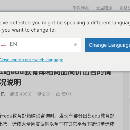
邮件列表
云盘赠送
资格
迎光临
've detected you might be speaking a different langua
们一直在努力
edu邮箱申请
edu邮箱资讯
edu优惠导航
 you want to change to:
EN
Change Languag
Close and do not switch language
站edu教育邮箱商品高价出售的情
况说明
资讯
阅读(
4350
)
评论(0)
赞(
7
)

edu教育邮箱购买咨询时，发现有部分出售edu教育邮
出售，造成大量网友误解以至于在其它平台下错订单造成