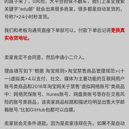
的路子来了，0风险，大平台担保不翻车，我们上某宝搜索
关键字“edu邮” 就会出来很多商家，很多都是自动发货的，
号称7*24小时秒发货。
我们和老板沟通完直接下单就可以，付款下单后记得
更换真
实收货地址。
卖家肯定不会同意，然后申请小二介入。
理由填写如下“根据 淘宝规则>淘宝禁售商品管理规范>(十
一)虚拟类>4.以支付、社交、媒体为主要功能的互联网用户
账号类商品和2016年淘宝网关于禁售“虚拟网络账号”类商品
中：网络死保账号、Itunes账号、网盘类账号等存在交易风
险的账号类商品，该卖家商品标题和描述均明显出售大学邮
箱账号.”比如GitHub包都可以白嫖。
卖家就会无条件退款。因为是卖家违规在先。如果不是自动