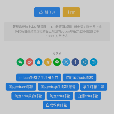
赞(
13
)
打赏

转载需要加上本站链接哦：
EDU教育网邮箱注册申请
»
曝光网上流
传的新白薅某宝虚拟物品正规国内educn邮箱方法0风险成功率
100%(附带话术
分享到









educn邮箱学生注册入口
临时国内edu邮箱
国内educn邮箱
国内edu学生邮箱账号
学生邮箱白嫖
淘宝edu教育邮箱
淘宝edu邮箱
白嫖edu邮箱
白嫖教育邮箱