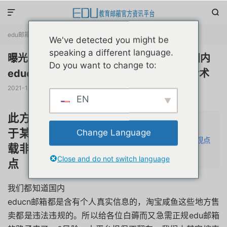


edu邮箱资讯
正文

We've detected you might be
speaking a different language.
曝光网上流传的新白薅某宝虚拟物品正规国内
Do you want to change to:
educn邮箱方法0风险成功率100%(附带话术
2021-12-14
阅读(
11280
)
评论(1)
赞(
13
)

EN
此方法来源
文章目录
隐藏
于某论坛转
Change Language
1
此方法来源于某论坛转载非本站观点
载非本站观
2
沟通话术
Close and do not switch language
点
我们都知道国内
educn邮箱都是含有个人真实信息的，淘宝咸鱼这些地方售
卖都是违法违规的。所以给各位白薅而又急需正规edu邮箱