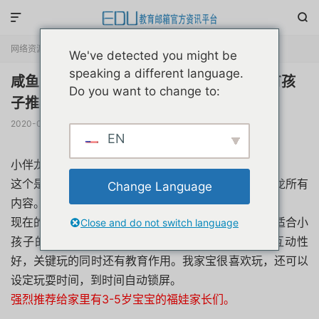


网络资源
正文

We've detected you might be
speaking a different language.
咸鱼买的小伴龙下载破解不付费版本家里有孩
Do you want to change to:
子推荐
2020-01-20
阅读(
4291
)
评论(0)
赞(
2
)

EN
小伴龙的破解版很少，我找了很久。后来放弃了。
这个是我再咸鱼买的，小伴龙破解版，可以是用小伴龙所有
Change Language
内容。
现在的小孩子喜欢玩手机，不给还闹，我对比了一些适合小
Close and do not switch language
孩子的APP，发现这个小伴龙非常好，内容健康，互动性
好，关键玩的同时还有教育作用。我家宝很喜欢玩，还可以
设定玩耍时间，到时间自动锁屏。
强烈推荐给家里有3-5岁宝宝的福娃家长们。