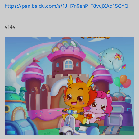
https://pan.baidu.com/s/1JH7n9shP_F8vujXAq1SQYQ
v14v