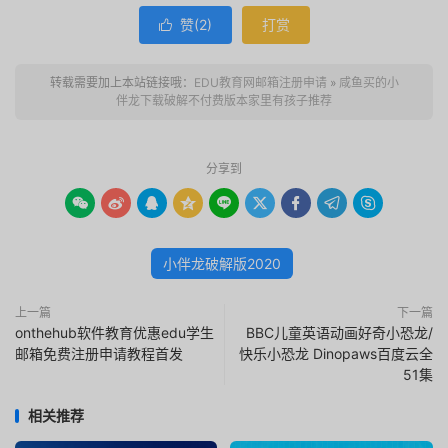
赞(
2
)
打赏

转载需要加上本站链接哦：
EDU教育网邮箱注册申请
»
咸鱼买的小
伴龙下载破解不付费版本家里有孩子推荐
分享到









小伴龙破解版2020
上一篇
下一篇
onthehub软件教育优惠edu学生
BBC儿童英语动画好奇小恐龙/
邮箱免费注册申请教程首发
快乐小恐龙 Dinopaws百度云全
51集
相关推荐