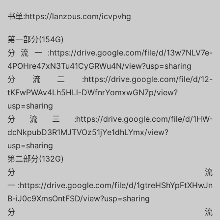
书单:https://lanzous.com/icvpvhg
第一部分(154G)
分流一:https://drive.google.com/file/d/13w7NLV7e-
4POHre47xN3Tu41CyGRWu4N/view?usp=sharing
分流二:https://drive.google.com/file/d/12-
tKFwPWAv4Lh5HLl-DWfnrYomxwGN7p/view?
usp=sharing
分流三:https://drive.google.com/file/d/1HW-
dcNkpubD3R1MJTVOz51jYe1dhLYmx/view?
usp=sharing
第二部分(132G)
分流
一:https://drive.google.com/file/d/1gtreHShYpFtXHwJn
B-iJ0c9XmsOntFSD/view?usp=sharing
分流