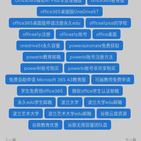
Office365微软A1 Plus专业增强版
office365教育版
office365桌面版OneDrive5T
office365桌面版申请注册永久edu
officea1plus的学校
officea1p注册
officea1p账号
office桌面
onedrive5t永久容量
powerautomate免费获取
powerbi教育邮箱
powerbi账号注册方法
powerBI账号购买
powerbi账号非共享购买
免费自助申请 Microsoft 365 A3教育版
可画教师免费申请
学生免费领office365
微软office学生认证邮箱
永久edu学生邮箱
波兰大学
波兰大学edu邮箱
波兰艺术大学
波兰艺术大学edu邮箱
谷歌云盘资源
谷歌教育优惠
谷歌无限容量团队盘
上一篇
下一篇