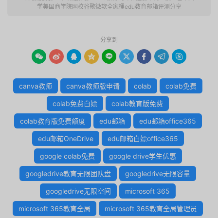
学美国商学院网校谷歌微软全家桶edu教育邮箱评测分享
分享到









canva教师
canva教师版申请
colab
colab免费
colab免费白嫖
colab教育版免费
colab教育版免费额度
edu邮箱
edu邮箱office365
edu邮箱OneDrive
edu邮箱白嫖office365
google colab免费
google drive学生优惠
googledrive教育无限团队盘
googledrive无限容量
googledrive无限空间
microsoft 365
microsoft 365教育全局
microsoft 365教育全局管理员