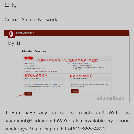
毕业。
Cirtual Alumni Network
If you have any questions, reach out!
Write us
iuaamemb@indiana.eduWe’re also available by phone
weekdays, 9 a.m. 5 p.m. ET at812-855-4822