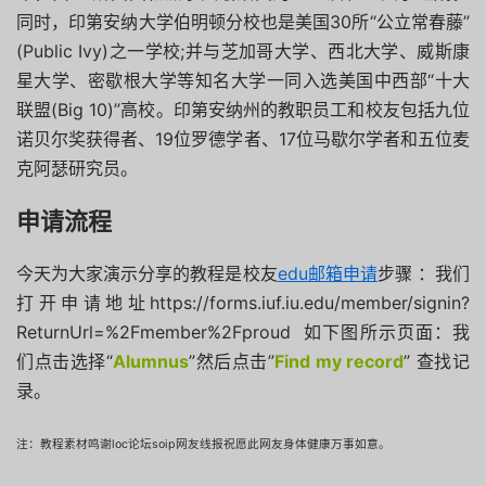
同时，印第安纳大学伯明顿分校也是美国30所“公立常春藤”
(Public Ivy)之一学校;并与芝加哥大学、西北大学、威斯康
星大学、密歇根大学等知名大学一同入选美国中西部“十大
联盟(Big 10)”高校。印第安纳州的教职员工和校友包括九位
诺贝尔奖获得者、19位罗德学者、17位马歇尔学者和五位麦
克阿瑟研究员。
申请流程
今天为大家演示分享的教程是校友
edu邮箱申请
步骤 ：我们
打开申请地址https://forms.iuf.iu.edu/member/signin?
ReturnUrl=%2Fmember%2Fproud 如下图所示页面：我
们点击选择“
Alumnus
”然后点击”
Find my record
” 查找记
录。
注：教程素材鸣谢loc论坛soip网友线报祝愿此网友身体健康万事如意。