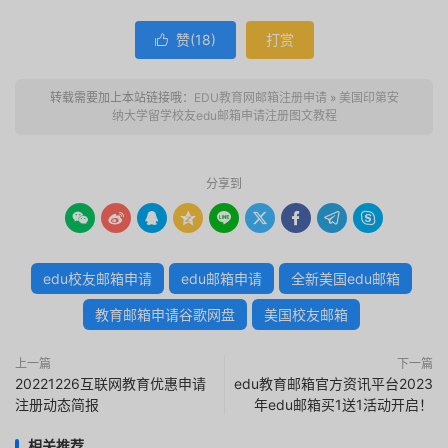
赞(
18
)
打赏

转载需要加上本站链接哦：
EDU教育网邮箱注册申请
»
美国印第安
纳大学留学校友edu邮箱申请注册图文教程
分享到









edu校友邮箱申请
edu邮箱申请
全新美国edu邮箱
教育邮箱申请谷歌网盘
美国校友邮箱
上一篇
下一篇
20221226互联网教育优惠申请
edu教育邮箱官方资讯平台2023
注册动态简报
年edu邮箱买1送1活动开启！
相关推荐