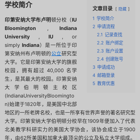
学校简介
文章目录
隐藏
1
学校简介
印第安纳大学布卢明
顿分校（
IU
2
申请流程
Bloomington
,
Indiana
2.1
记录查找
University
,
IU
, or
2.2
账户绑定
simply
Indiana
）是一所位于印
2.3
账户设置
第安纳州布卢明顿的
公立
研究型
2.4
创建账号
大学。它是印第安纳大学的旗舰
3
申请成功
校园，拥有超过 40,000 名学
4
邮箱登录
生，是其最大的校园。印第安纳
5
教育优惠
大学伯明顿主校区
(IndianaUniversityBloomingto
n)始建于1820年，是美国中北部
地区的一所老牌名校，也是一所享有世界声誉的著名研究型
大学。印第安纳大学伯明顿分校早在1909年便加入了代表
北美教学科研实力的美国大学协会，该协会成立于1900
年，由62所美国和加拿大最顶尖的公立及私立大学组成。