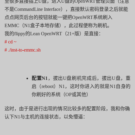
至很多直接插上U盘，进入U盘的OpenWRT管理页面（注意
不是CommandLine Interface），直接默认密码登录之后就能
点点网页后台的按钮就能一键把OpenWRT系统刷入
EMMC（N1盒子本地存储），此过程便称为刷机。
我的flippy的Lean OpenWRT（21+版）是直接：
# cd ~
# ./inst-to-emmc.sh
配置
N1
，拔出
U
盘刷机完成后，拔出
U
盘，重
启（
reboot
）
N1
，这时你进入的就是
N1
自身的
你刷好的系统（
OP
或其他）
这时，由于是进行出现的情况比较多的配置阶段，我和你确
认下N1与主机的连接状态，以免懵逼：