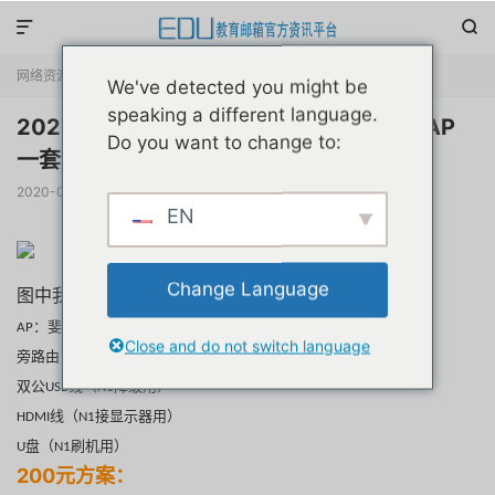


网络资源
正文

We've detected you might be
speaking a different language.
2020年跑满家用千兆网络200元软路由+AP
Do you want to change to:
一套解决方案
2020-01-18
阅读(
3340
)
评论(0)
赞(
1
)

EN
Change Language
图中我的设备：
AP：斐讯K3 D1版，官改固件（400元）
Close and do not switch language
旁路由：N1盒子（139元）
双公USB线（N1降级用）
HDMI线（N1接显示器用）
U盘（N1刷机用）
200元方案：