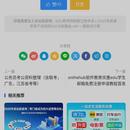
赞(
1
)
打赏

转载需要加上本站链接哦：
EDU教育网邮箱注册申请
»
2020年跑满
家用千兆网络200元软路由+AP 一套解决方案
分享到









上一篇
下一篇
公务员考公资料整理（含联考，
onthehub软件教育优惠edu学生
广东，江苏省考等）
邮箱免费注册申请教程首发
相关推荐