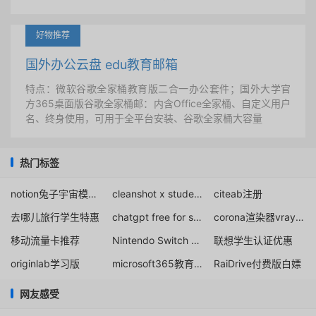
好物推荐
国外办公云盘 edu教育邮箱
特点：微软谷歌全家桶教育版二合一办公套件；国外大学官
方365桌面版谷歌全家桶邮：内含Office全家桶、自定义用户
名、终身使用，可用于全平台安装、谷歌全家桶大容量
热门标签
notion兔子宇宙模板免费下载
cleanshot x student discount
citeab注册
去哪儿旅行学生特惠
chatgpt free for students
corona渲染器vray比较介绍
移动流量卡推荐
Nintendo Switch eShop加速
联想学生认证优惠
originlab学习版
microsoft365教育版账号免费领取
RaiDrive付费版白嫖
网友感受