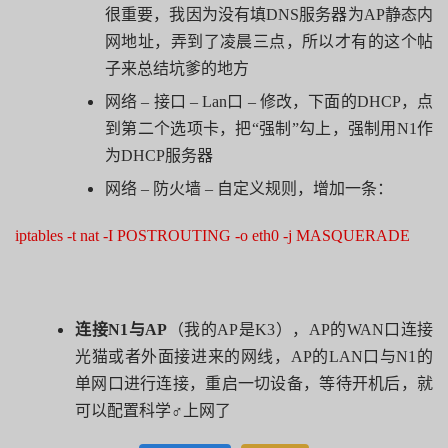
很重要，我因为没有填
DNS
服务器为
AP
静态内
网地址，弄到了凌晨三点，所以才有的这个帖
子来总结坑爹的地方
网络
–
接口
– Lan
口
–
修改，下面的
DHCP
，点
到第二个选项卡，把“强制”勾上，强制用
N1
作
为
DHCP
服务器
网络
–
防火墙
–
自定义规则，增加一条：
iptables -t nat -I POSTROUTING -o eth0 -j MASQUERADE
连接
N1
与
AP
（我的
AP
是
K3
），
AP
的
WAN
口连接
光猫或者外面接进来的网线，
AP
的
LAN
口与
N1
的
单网口进行连接，重启一切设备，等待开机后，就
可以配置科学♂上网了