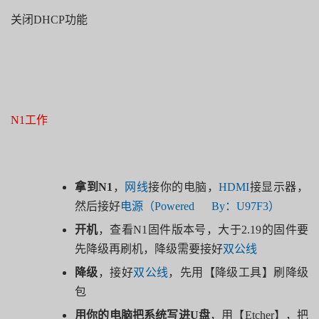
关闭
DHCP
功能
N1工作
拿到N1
，
网线
接你的电脑，
HDMI
接显示器，
然后接好
电源（
Powered By
：
U97F3
）
开机
，查看
N1
固件版本号，大于
2.19
的固件要
先降级再刷机，降级需要接好
双公线
降级
，接好
双公线
，先用【降级工具】刷降级
包
用你的电脑把系统写进
U
盘
，用【
Etcher
】，把