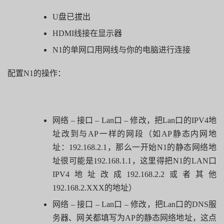
U
盘已拔出
HDMI
线接在显示器
N1
的单网口用网线与你的电脑进行连接
配置N1的操作：
网络
–
接口
– Lan
口
–
修改，把
Lan
口的
IPV4
地
址改到与
AP
一样的网段（如
AP
静态内网地
址：
192.168.2.1
，那么一开始
N1
的静态网络地
址很可能是
192.168.1.1
，这里得把
N1
的
LAN
口
IPV4
地址改成
192.168.2.2
或者其他
192.168.2.XXX
的地址）
网络
–
接口
– Lan
口
–
修改，把
Lan
口的
DNS
服
务器、网关都填写为
AP
的静态网络地址，这点