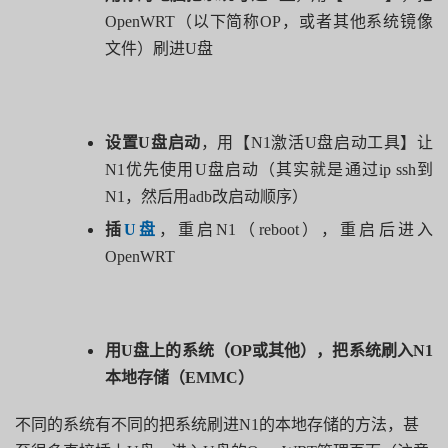
OpenWRT
（以下简称
OP
，或者其他系统镜像
文件）刷进
U
盘
设置
U
盘启动
，用【
N1
激活
U
盘启动工具】让
N1
优先使用
U
盘启动（其实就是通过
ip ssh
到
N1
，然后用
adb
改启动顺序）
插
U
盘
，重启
N1
（
reboot
），重启后进入
OpenWRT
用
U
盘上的系统（
OP
或其他），把系统刷入
N1
本地存储（
EMMC
）
不同的系统有不同的把系统刷进N1的本地存储的方法，甚