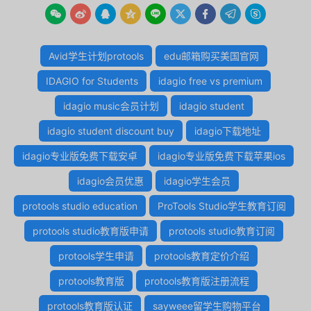









Avid学生计划protools
edu邮箱购买美国官网
IDAGIO for Students
idagio free vs premium
idagio music会员计划
idagio student
idagio student discount buy
idagio下载地址
idagio专业版免费下载安卓
idagio专业版免费下载苹果ios
idagio会员优惠
idagio学生会员
protools studio education
ProTools Studio学生教育订阅
protools studio教育版申请
protools studio教育订阅
protools学生申请
protools教育定价介绍
protools教育版
protools教育版注册流程
protools教育版认证
sayweee留学生购物平台