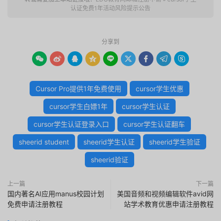
认证免费1年活动风险提示公告
分享到









Cursor Pro提供1年免费使用
cursor学生优惠
cursor学生白嫖1年
cursor学生认证
cursor学生认证登录入口
cursor学生认证翻车
sheerid student
sheerid学生认证
sheerid学生验证
sheerid验证
上一篇
下一篇
国内著名AI应用manus校园计划
美国音频和视频编辑软件avid网
免费申请注册教程
站学术教育优惠申请注册教程