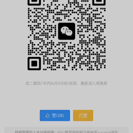
赞(
28
)
打赏

转载需要加上本站链接哦：
EDU教育网邮箱注册申请
»
cursor学生