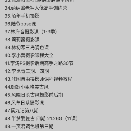
33.儒雅教头-人像摄影后期全解析
34.纳纳酱老衲人像高手训练营
35.陌年手机摄影
36.陆爷pose课
37.林海音摄影课（1-3季）
38.莉莉酱摄影课
39.林初寒三岛调色课
40.李小蕾摄影课程大全
41.李涛PS摄影后期高手之路30节
42.李觅青三期、四期
43.咔图自由摄影师课程视频教程
44.蝈蝈小姐唯美古风
45.风瞳日系古风摄影前后期
46.风草日系摄影课
47.蔡九记第八期
48.半梦爱复古 四期 21.26G（11课）
49.一页君调色班第三期