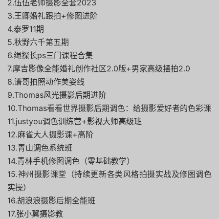
2.伍伍老师摄影全套2023
3.王卿婚礼跟拍+修图进阶
4.泰罗11期
5.秋野六千第五期
6.绳探长ps三门课程合集
7.摩吉影像全能婚礼创作社区2.0版+男家高级摆拍2.0
8.谱哥拍照动作美姿线
9.Thomas风光摄影后期进阶
10.Thomas看看世界摄影后期调色：给摄影爱好者的色彩课
11.justyou调色训练营+影视大师高级班
12.麻雀大人摄影课+高阶
13.青山调色系统班
14.青林手机修图调色（零基础教学）
15.神州摄影课堂（持续更新各类风格拍摄实战及修图调色
实操）
16.胡浪浪摄影后期全能班
17.张小翼摄影教