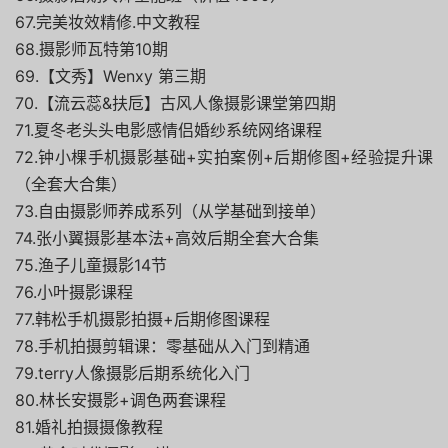
67.完美妆效精修.中文教程
68.摄影师瓦特第10期
69.【文秀】Wenxy 第三期
70.【流云蕊&扶卮】古风人像摄影课堂第四期
71.夏冬老头头电影感情侣婚纱系统网络课程
72.钟小棵手机摄影基础+实拍案例+后期修图+经验提升课
（全套大合集）
73.自由摄影师养成系列（从学基础到接单）
74.张小翼摄影基本法+高效后期全套大合集
75.渔子儿童摄影14节
76.小叶摄影课程
77.韩松手机摄影拍摄+后期修图课程
78.手机拍摄剪辑课：零基础从入门到精通
79.terry人像摄影后期系统化入门
80.林长安摄影+调色两套课程
81.婚礼拍摄摄像教程