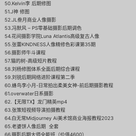
50.Kelvin李 后期修图
51.J神 修图
52.JL叁月商业人像摄影
53.冯默风 – PS零基础摄影后期调色
54.花间摄影学院Luna Atlantis高级复古人像
55.张蕾KINDNESS人像精修色彩课第35期
56.摄影师牛斗课程
57.猫的树-高级短片教程
58.刘杨修图体系全面后期综合课程
59.刘锐后期网络进阶课程第二季
60.蜂鸟李小月-日常拍出柔美女神-前后期摄影教程
61.overwater日系摄影
62.【无限TX】龙门精英mp4
63.张策短视频导演拍摄教程
64.白无常Midjourney Ai美术馆商业海报教程2023
65.老婆饼人像后期 全套
66.摄影后期大师全能班（价值4600）