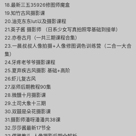
18.最新三五35926修图师魔盒
19.知竹古风摄影课
20.油克东东lut以及摄影课程
21.英子酱 摄影师 （日系少女写真拍照零基础到接单）
22.亦卷古月（一共三期课程合集）
23.一晨叔叔人像拍摄+人像修图调色训练营（二合一大合
集）
24.牙疼老爷爷摄影课程
25.夏弃疾古风摄影 基础+高阶
26.虾儿复古风
27.巫师后期教程90集
28.微醺十月摄影课
29.土司大象十三期
30.双囍是朵花摄影课
31.摄影师潘呀潘潘共38课
32.莎莎酱最新17节全