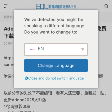


软件资源
正文

We've detected you might be
speaking a different language.
Adobe2025Ai/PS设计软件全家桶大师版免费
Do you want to change to:
下载长期更新(附带摄影博主课程
2018-12-04
阅读(
2838
)
评论(0)
赞(
1
)

EN
https://pan.baidu.com/share/init?
surl=0qUG5ATF09bNBxGRpbUzUw&pwd=1jyd
Change Language
附带全网95套摄影博主课程3664G+Adobe2025大师版
Close and do not switch language
以前分享的失效了不能编辑，看有人还需要，重新发一贴，
更新Adobe2025大师版
1.徐尚摄影课程