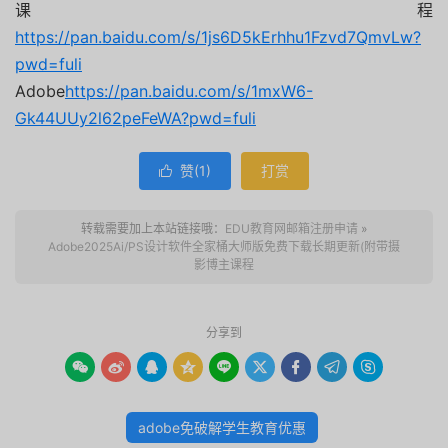
课程
https://pan.baidu.com/s/1js6D5kErhhu1Fzvd7QmvLw?
pwd=fuli
Adobe
https://pan.baidu.com/s/1mxW6-
Gk44UUy2l62peFeWA?pwd=fuli
赞(
1
)
打赏

转载需要加上本站链接哦：
EDU教育网邮箱注册申请
»
Adobe2025Ai/PS设计软件全家桶大师版免费下载长期更新(附带摄
影博主课程
分享到









adobe免破解学生教育优惠