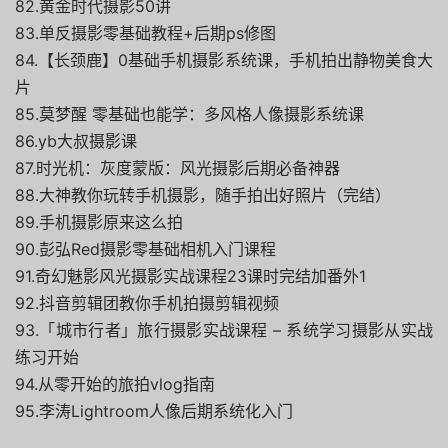
82.黄金时代摄影50讲
83.单反摄影零基础教程+后期ps修图
84.【长颈鹿】0基础手机摄影系统课，手机拍出静物美食大
片
85.莫梦醒 零基础也能学：多风格人像摄影系统课
86.yb大叔摄影课
87.时光机：灰度蒙版：风光摄影后期必备神器
88.大神教你玩转手机摄影，随手拍出好照片（完结）
89.手机摄影原来这么拍
90.彭弘Red摄影零基础相机入门课程
91.奇幻魅影风光摄影实战课程23课时完结加番外1
92.抖音剪辑团教你手机拍摄剪辑视频
93.「城市行者」旅行摄影实战课程 – 系统学习摄影从实战
练习开始
94.从零开始的旅拍vlog指南
95.李涛Lightroom人像后期系统化入门