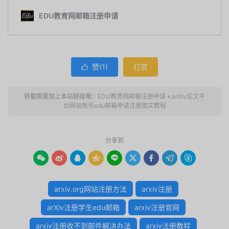
赞(
1
)
打赏

转载需要加上本站链接哦：
EDU教育网邮箱注册申请
»
arXiv论文平
台网站账号edu邮箱申请注册图文教程
分享到









arxiv.org网站注册方法
arxiv注册
arXiv注册学生edu邮箱
arxiv注册官网
arxiv注册收不到邮件解决办法
arxiv注册教程