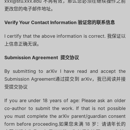
xxx@stu.xxx.edu 不再有效，那么您必须在继续操作之前
更改您的电子邮件地址。
Verify Your Contact Information 验证您的联系信息
I certify that the above information is correct. 我保证以
上信息正确无误。
Submission Agreement 提交协议
By submitting to arXiv I have read and accept the
Submission Agreement通过提交到 arXiv，我已阅读并接
受提交协议
If you are under 18 years of age: Please ask an older
co-author to submit the work. If that is not possible
you must complete the arXiv parent/guardian consent
form before proceeding.如果您未满 18 岁：请请年长的