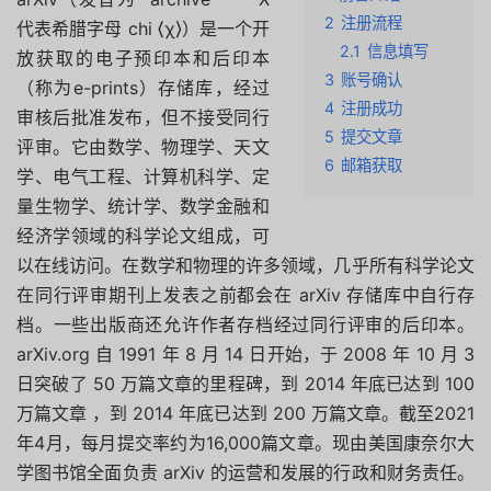
2
注册流程
代表希腊字母 chi ⟨χ⟩）是一个开
2.1
信息填写
放获取的电子预印本和后印本
3
账号确认
（称为e-prints）存储库，经过
4
注册成功
审核后批准发布，但不接受同行
5
提交文章
评审。它由数学、物理学、天文
6
邮箱获取
学、电气工程、计算机科学、定
量生物学、统计学、数学金融和
经济学领域的科学论文组成，可
以在线访问。在数学和物理的许多领域，几乎所有科学论文
在同行评审期刊上发表之前都会在 arXiv 存储库中自行存
档。一些出版商还允许作者存档经过同行评审的后印本。
arXiv.org 自 1991 年 8 月 14 日开始，于 2008 年 10 月 3
日突破了 50 万篇文章的里程碑，到 2014 年底已达到 100
万篇文章 ，到 2014 年底已达到 200 万篇文章。截至2021
年4月，每月提交率约为16,000篇文章。现由美国康奈尔大
学图书馆全面负责 arXiv 的运营和发展的行政和财务责任。