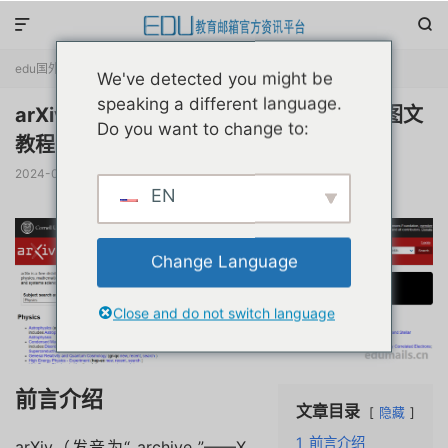


edu国外优惠
正文

We've detected you might be
speaking a different language.
arXiv论文平台网站账号edu邮箱申请注册图文
Do you want to change to:
教程
2024-02-29
阅读(
3580
)
评论(0)
赞(
1
)

EN
Change Language
Close and do not switch language
前言介绍
文章目录
隐藏
1
前言介绍
arXiv（发音为“ archive ”——X