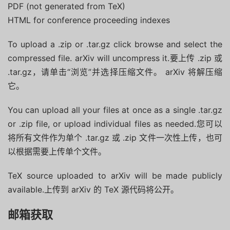
PDF (not generated from TeX)
HTML for conference proceeding indexes
To upload a .zip or .tar.gz click browse and select the
compressed file. arXiv will uncompress it.要上传 .zip 或
.tar.gz，请单击“浏览”并选择压缩文件。 arXiv 将解压缩
它。
You can upload all your files at once as a single .tar.gz
or .zip file, or upload individual files as needed.您可以
将所有文件作为单个 .tar.gz 或 .zip 文件一次性上传，也可
以根据需要上传单个文件。
TeX source uploaded to arXiv will be made publicly
available.上传到 arXiv 的 TeX 源代码将公开。
邮箱获取