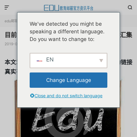


edu邮箱资讯
正文

We've detected you might be
speaking a different language.
目前互联网可支持edu邮箱的教育优惠产品汇集
Do you want to change to:
2019-06-26
阅读(
19916
)
评论(0)
赞(
4
)

EN
本文章适用于对教育优惠的普及贴，教育活动链接
真实有效；由于来自互联网整理。
Change Language
Close and do not switch language