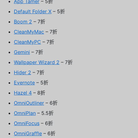
App Tamer
– 5折
Default Folder X
– 5折
Boom 2
– 7折
CleanMyMac
– 7折
CleanMyPC
– 7折
Gemini
– 7折
Wallpaper Wizard 2
– 7折
Hider 2
– 7折
Evernote
– 5折
Hazel 4
– 8折
OmniOutliner
– 6折
OmniPlan
– 5.5折
OmniFocus
– 6折
OmniGraffle
– 6折