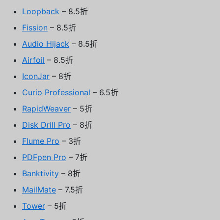
Loopback
– 8.5折
Fission
– 8.5折
Audio Hijack
– 8.5折
Airfoil
– 8.5折
IconJar
– 8折
Curio Professional
– 6.5折
RapidWeaver
– 5折
Disk Drill Pro
– 8折
Flume Pro
– 3折
PDFpen Pro
– 7折
Banktivity
– 8折
MailMate
– 7.5折
Tower
– 5折