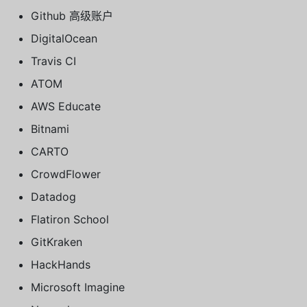
Github 高级账户
DigitalOcean
Travis CI
ATOM
AWS Educate
Bitnami
CARTO
CrowdFlower
Datadog
Flatiron School
GitKraken
HackHands
Microsoft Imagine