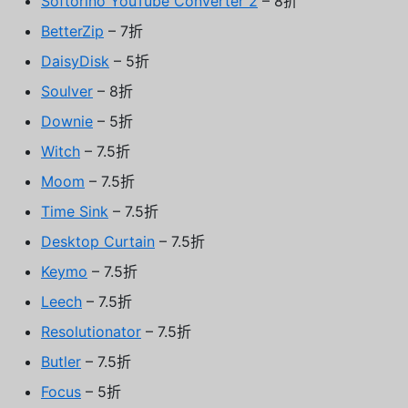
Softorino YouTube Converter 2
– 8折
BetterZip
– 7折
DaisyDisk
– 5折
Soulver
– 8折
Downie
– 5折
Witch
– 7.5折
Moom
– 7.5折
Time Sink
– 7.5折
Desktop Curtain
– 7.5折
Keymo
– 7.5折
Leech
– 7.5折
Resolutionator
– 7.5折
Butler
– 7.5折
Focus
– 5折