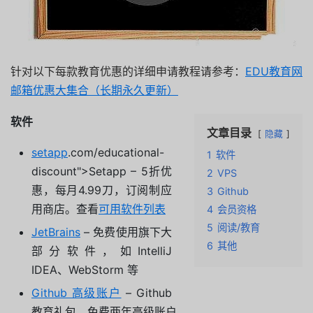
针对以下每款教育优惠的详细申请教程请参考：
EDU教育网
邮箱优惠大集合（长期永久更新）
软件
文章目录
隐藏
setapp
.com/educational-
1
软件
discount">Setapp – 5折优
2
VPS
惠，每月4.99刀，订阅制应
3
Github
用商店。查看
可用软件列表
4
会员资格
5
阅读/教育
JetBrains
– 免费使用旗下大
6
其他
部分软件，如IntelliJ
IDEA、WebStorm 等
Github 高级账户
– Github
教育礼包，免费两年高级账户