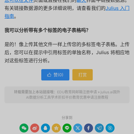
有关链接数据源的更多详细说明，请查看我们的
Julius 入门
指南
。
我可以分析带有多个标签的电子表格吗？
是的！像上传其他文件一样上传您的多标签电子表格。上传
后，您可以在提示中引用标签的单独名称，Julius 将相应地
对这些标签进行分析。
赞(
0
)
打赏

转载需要加上本站链接哦：
EDU教育网邮箱注册申请
»
julius.ai国外
AI数据分析工具学术折扣半价教育优惠申请注册教程
分享到








