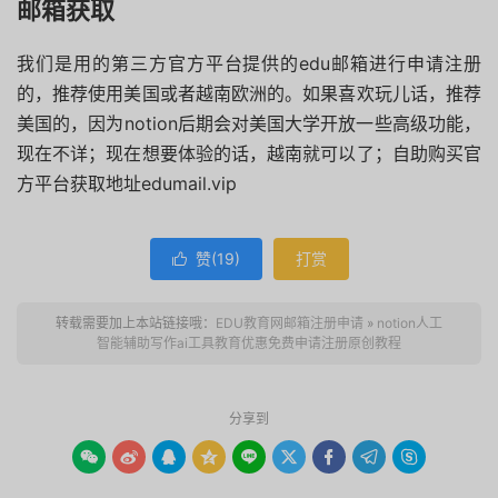
邮箱获取
我们是用的第三方官方平台提供的edu邮箱进行申请注册
的，推荐使用美国或者越南欧洲的。如果喜欢玩儿话，推荐
美国的，因为notion后期会对美国大学开放一些高级功能，
现在不详；现在想要体验的话，越南就可以了；自助购买官
方平台获取地址edumail.vip
赞(
19
)
打赏

转载需要加上本站链接哦：
EDU教育网邮箱注册申请
»
notion人工
智能辅助写作ai工具教育优惠免费申请注册原创教程
分享到








