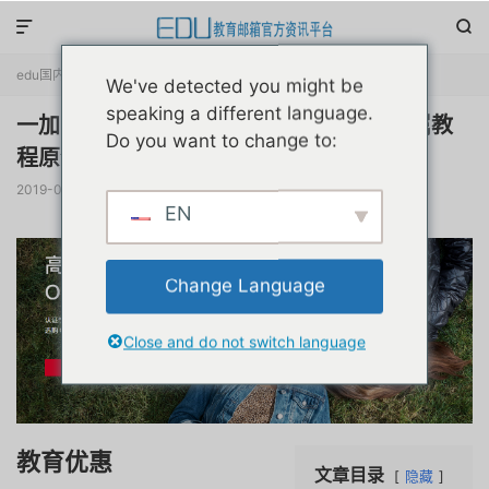


edu国内优惠
正文

We've detected you might be
speaking a different language.
一加手机领取教育优惠券教育邮箱用户专属教
Do you want to change to:
程原创首发
2019-09-02
阅读(
6518
)
评论(0)
赞(
3
)

EN
Change Language
Close and do not switch language
教育优惠
文章目录
隐藏