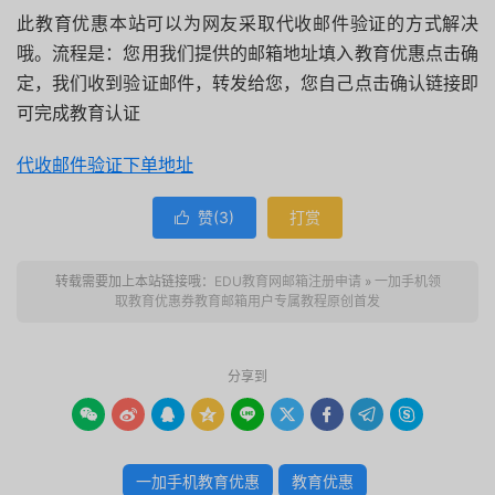
此教育优惠本站可以为网友采取代收邮件验证的方式解决
哦。流程是：您用我们提供的邮箱地址填入教育优惠点击确
定，我们收到验证邮件，转发给您，您自己点击确认链接即
可完成教育认证
代收邮件验证下单地址
赞(
3
)
打赏

转载需要加上本站链接哦：
EDU教育网邮箱注册申请
»
一加手机领
取教育优惠券教育邮箱用户专属教程原创首发
分享到









一加手机教育优惠
教育优惠