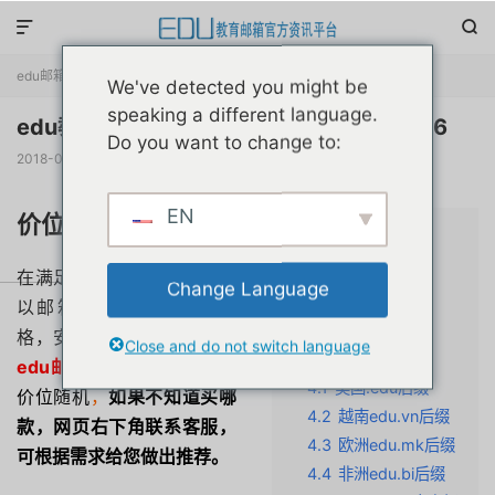


edu邮箱资讯
正文

We've detected you might be
speaking a different language.
edu教育网邮箱代注册代申请购买价格2026
Do you want to change to:
2018-05-21
阅读(
232569
)
评论(2)
赞(
56
)

EN
价位制定原则
文章目录
隐藏
1
价位制定原则
在满足买家用途的基础上，
Change Language
2
教育邮箱类型
以
邮箱
的安全功能制定价
3
镇店之宝系列
格，安全和稳定是首位的，
Close and do not switch language
4
邮箱价位区分
edu邮箱永久售后，
按具体
4.1
美国.edu后缀
价位随机
，
如果不知道买哪
4.2
越南edu.vn后缀
款，网页右下角联系客服，
4.3
欧洲edu.mk后缀
可根据需求给您做出推荐。
4.4
非洲edu.bi后缀