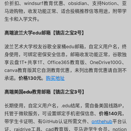
价折扣、windsurf教育优惠、obsidian、支持Notion、亚
马逊购物，收发功能正常、适合投稿推荐信等用途，附带学
生卡和入学文件。
高端波兰大学edu邮箱
【镇店之宝2号】
波兰艺术大学校友谷歌全家桶edu邮箱，自定义用户名，终
身使用，可绑定密保安全信息，邮箱收发功能正常，谷歌独
享云盘1T+共享1T、Office365教育版、OneDrive100G、
canva教育版其它自测教育优惠，未列出教育优惠请自测不
承诺。
价格130元
。
购买地址
高端美国
edu
教育邮箱
【镇店之宝3号】
长期使用，自定义用户名，
.edu结尾，
需自备美国线路IP，
托管于微软服务，可设置绑定手机密保信息、
价格140元
，
带学生卡证明、有GitHub认证所需文件、
onthehub
平台认
证、raidrive工具、cad教育版、亚马逊学生会员，notion