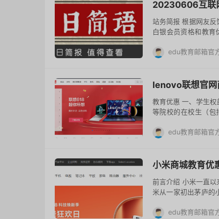
20230606
站务简报 根据网友反
白银会员资格和教育优
原创教程
edu教育邮箱官
去评论
lenovo联想
教育优惠 一、学生权
等院校的在校生（包
生、博士研究生及持
edu教育邮箱官
中国大...
去评论
小米商城教育优
前言介绍 小米一直
米从一家初出茅庐的
“穷学生”变成各行
edu教育邮箱官
展提供了...