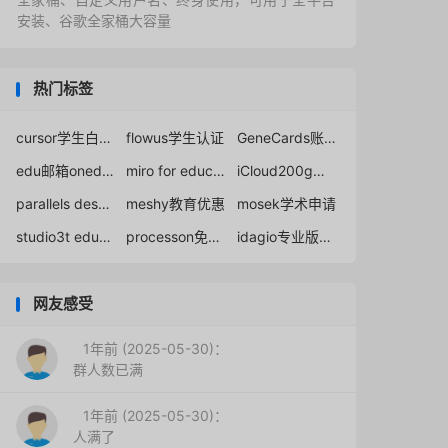
安装、谷歌全家桶大容量
热门标签
cursor学生白嫖1年
flowus学生认证
GeneCards账号申请
edu邮箱onedrive永久
miro for education
iCloud200g教育版
parallels desktop教育版
meshy教育优惠
mosek学术申请
studio3t education
processon免破解会员获取
idagio专业版免费下载安卓
网友感受
1年前 (2025-05-30)：
群人数已满
1年前 (2025-05-30)：
人满了