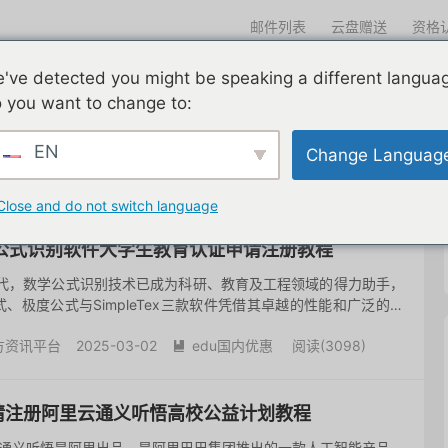
邮件列表
云盘赠送
资格
迎光临
've detected you might be speaking a different langua
们一直在努力
edu邮箱申请
edu邮箱资讯
edu优惠导航
 you want to change to:
EN
Change Languag
共 10 篇文章
Close and do not switch language
Tex公式识别软件大学生教育认证申请注册教程
时代，数学公式识别技术已成为科研、教育及工程领域的得力助手，
、极度公式与SimpleTex三款软件凭借其卓越的性能和广泛的应
pleTex则以其简洁的界面和免费的特性，吸引了大量需要...
方资讯平台
2025-03-02
edu国内优惠
阅读(
3098
)

申请注册阿里云通义听悟高校公益计划教程
 通义听悟是阿里出品。是阿里巴巴集团推出的一款人工智能产品，