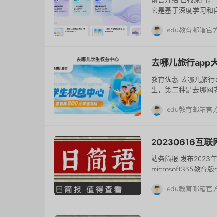
它是基于深度学习和
来前所未有的学习体
edu教育邮箱官
简单的语...
去评论
去哪儿旅行ap
教育优惠 去哪儿旅行
生，第二种是去哪网
生出行权益：包括火车p
edu教育邮箱官
去评论
20230616
站务简报 发布2023
microsoft365教育版
教育版office桌面A1...
edu教育邮箱官
去评论