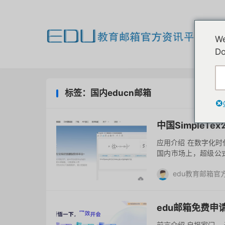
欢
We
我
Do
标签：国内educn邮箱
中国Simple
应用介绍 在数字化
国内市场上，超级公式
用场景脱颖而出，Sim
edu教育邮箱官
去评论
edu邮箱免费
前言介绍 自报家门，