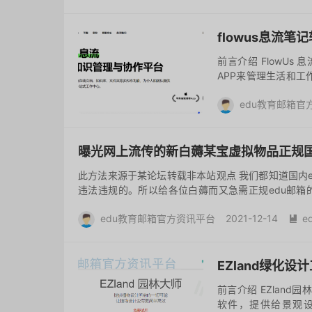
评论(1)
flowus息流
前言介绍 FlowU
APP来管理生活和工作
的认知，而是将笔记、
edu教育邮箱官
去评论
曝光网上流传的新白薅某宝虚拟物品正规国内
此方法来源于某论坛转载非本站观点 我们都知道国内
违法违规的。所以给各位白薅而又急需正规edu邮箱
“edu邮” 就会出来很...
edu教育邮箱官方资讯平台
2021-12-14
e

EZland绿化
前言介绍 EZland
软件，提供给景观