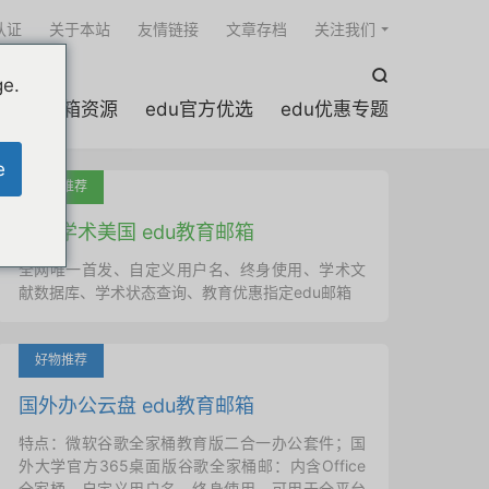

认证
关于本站
友情链接
文章存档
关注我们

ge.
edu邮箱资源
edu官方优选
edu优惠专题
e
吐血推荐
国外学术美国 edu教育邮箱
全网唯一首发、自定义用户名、终身使用、学术文
献数据库、学术状态查询、教育优惠指定edu邮箱
好物推荐
国外办公云盘 edu教育邮箱
特点：微软谷歌全家桶教育版二合一办公套件；国
外大学官方365桌面版谷歌全家桶邮：内含Office
全家桶、自定义用户名、终身使用，可用于全平台