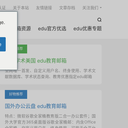

认证
关于本站
友情链接
文章存档
关注我们

ge.
edu邮箱资源
edu官方优选
edu优惠专题
e
吐血推荐
国外学术美国 edu教育邮箱
全网唯一首发、自定义用户名、终身使用、学术文
献数据库、学术状态查询、教育优惠指定edu邮箱
好物推荐
国外办公云盘 edu教育邮箱
特点：微软谷歌全家桶教育版二合一办公套件；国
外大学官方365桌面版谷歌全家桶邮：内含Office
全家桶、自定义用户名、终身使用，可用于全平台