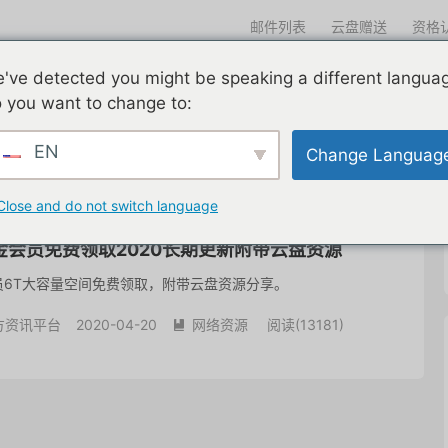
邮件列表
云盘赠送
资格
迎光临
've detected you might be speaking a different langua
们一直在努力
edu邮箱申请
edu邮箱资讯
edu优惠导航
 you want to change to:
EN
Change Languag
共 1 篇文章
Close and do not switch language
金会员免费领取2020长期更新附带云盘资源
员6T大容量空间免费领取，附带云盘资源分享。
方资讯平台
2020-04-20
网络资源
阅读(
13181
)
