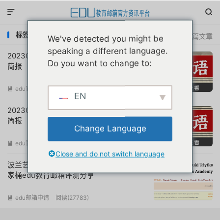


标签：colab教育版免费额度
共 3 篇文章
We've detected you might be
speaking a different language.
20230406互联网教育优惠申请注册动态
Do you want to change to:
简报
edu官方简报
阅读(
674
)

EN
20230329互联网教育优惠申请注册动态
简报
Change Language
edu官方简报
阅读(
1047
)

Close and do not switch language
波兰艺术大学美国商学院网校谷歌微软全
家桶edu教育邮箱评测分享
edu邮箱申请
阅读(
27783
)
