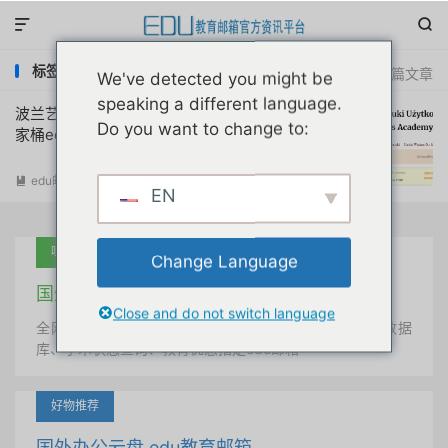


标签：googledrive无限容量
共 1 篇文章
We've detected you might be
speaking a different language.
波兰艺术大学美国商学院网校谷歌微软全
Do you want to change to:
家桶edu教育邮箱评测分享
edu邮箱申请
阅读(
27775
)

EN
吐血推荐
Change Language
国外学术美国 edu教育邮箱
Close and do not switch language
全网唯一首发、自定义用户名、终身使用、学术文献数据
库、学术状态查询、教育优惠指定edu邮箱
好物推荐
国外办公云盘 edu教育邮箱