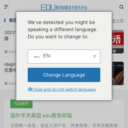


标签：idagio学生会员
共 2 篇文章
We've detected you might be
speaking a different language.
20231209互联网教育优惠申请注册动态简
Do you want to change to:
报
edu官方简报
阅读(
696
)

EN
idagio国外古典音乐平台会员学生半价教育
优惠申请教程
Change Language
edu国外优惠
阅读(
1027
)

Close and do not switch language
吐血推荐
国外学术美国 edu教育邮箱
全网唯一首发、自定义用户名、终身使用、学术文献数据