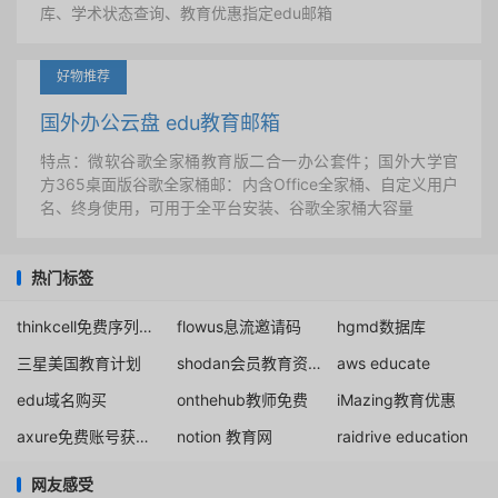
库、学术状态查询、教育优惠指定edu邮箱
好物推荐
国外办公云盘 edu教育邮箱
特点：微软谷歌全家桶教育版二合一办公套件；国外大学官
方365桌面版谷歌全家桶邮：内含Office全家桶、自定义用户
名、终身使用，可用于全平台安装、谷歌全家桶大容量
热门标签
thinkcell免费序列号2025
flowus息流邀请码
hgmd数据库
三星美国教育计划
shodan会员教育资格购买
aws educate
edu域名购买
onthehub教师免费
iMazing教育优惠
axure免费账号获取分享
notion 教育网
raidrive education
网友感受