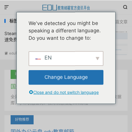


标签：ps联机免费加速
共 1 篇文章
We've detected you might be
speaking a different language.
Steam/Switch/PS/XBOX/IOS游戏联机加
Do you want to change to:
速免费真实永久原创首发
edu邮箱资讯
阅读(
12182
)

EN
吐血推荐
Change Language
国外学术美国 edu教育邮箱
Close and do not switch language
全网唯一首发、自定义用户名、终身使用、学术文献数据
库、学术状态查询、教育优惠指定edu邮箱
好物推荐
国外办公云盘 edu教育邮箱