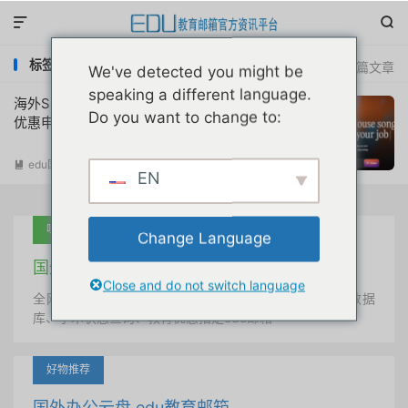


标签：suno ai education
共 1 篇文章
We've detected you might be
speaking a different language.
海外Suno音乐Ai生成器学生半价计划教育
Do you want to change to:
优惠申请注册教程
edu国外优惠
阅读(
2661
)

EN
吐血推荐
Change Language
国外学术美国 edu教育邮箱
Close and do not switch language
全网唯一首发、自定义用户名、终身使用、学术文献数据
库、学术状态查询、教育优惠指定edu邮箱
好物推荐
国外办公云盘 edu教育邮箱