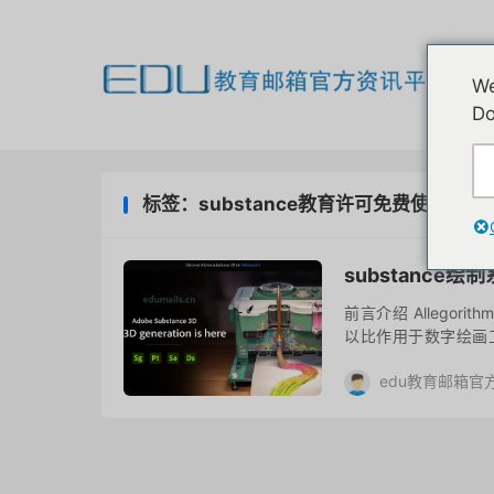
欢
We
我
Do
标签：substance教育许可免费使用1年
substanc
前言介绍 Allegorit
以比作用于数字绘画工作的 A
要目的...
edu教育邮箱官