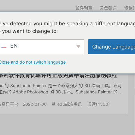
邮件列表
云盘赠送
资格
迎光临
've detected you might be speaking a different langua
们一直在努力
edu邮箱申请
edu邮箱资讯
edu优惠导航
 you want to change to:
EN
Change Languag
共 1 篇文章
Close and do not switch language
e绘制系列软件教育优惠许可正版免费申请注册原创教程
hmic 的 Substance Painter 是一个非常强大的 3D 绘画工具。它可
dob​​e Photoshop 的 3D 版本。Substance Painter 的主
方资讯平台
2022-01-06
edu邮箱资讯
阅读(
4500
)
