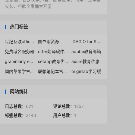
安装、谷歌全家桶大容量
热门标签
世纪互联office365
图书馆资源
IDAGIO for Students
免费域名服务器
otter翻译软件白嫖免费
adobe教育邮箱
grammarly education vs premium
setapp教育优惠
axure教育优惠
国内苹果学生折扣
联想笔记本官网学生优惠通道
originlab学习版
网站统计
日志总数：
621
评论总数：
1257
标签总数：
3143
用户总数：
1