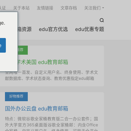

认证
关于本站
友情链接
文章存档
关注我们

ge.
edu邮箱资源
edu官方优选
edu优惠专题
e
吐血推荐
国外学术美国 edu教育邮箱
全网唯一首发、自定义用户名、终身使用、学术文
献数据库、学术状态查询、教育优惠指定edu邮箱
好物推荐
国外办公云盘 edu教育邮箱
特点：微软谷歌全家桶教育版二合一办公套件；国
外大学官方365桌面版谷歌全家桶邮：内含Office
全家桶、自定义用户名、终身使用，可用于全平台