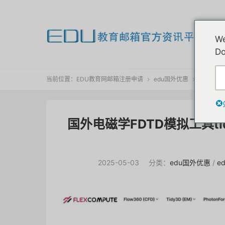
欢
We
我
Do
当前位置：
EDU教育网邮箱注册申请
edu国外优惠
正文


国外电磁学FDTD模拟工具t
2025-05-03
分类：
edu国外优惠
/
e