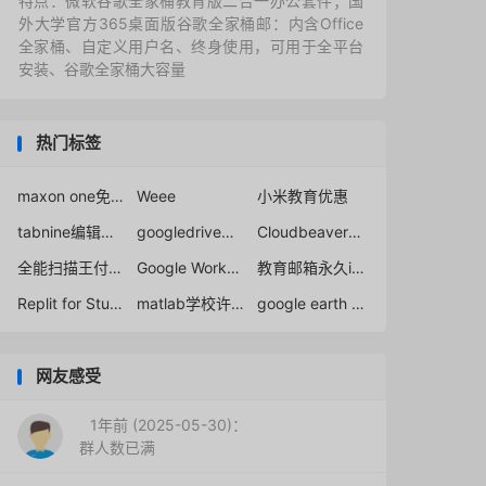
特点：微软谷歌全家桶教育版二合一办公套件；国
外大学官方365桌面版谷歌全家桶邮：内含Office
全家桶、自定义用户名、终身使用，可用于全平台
安装、谷歌全家桶大容量
热门标签
maxon one免费获取注册
Weee
小米教育优惠
tabnine编辑器插件年费订阅账户
googledrive无限空间
Cloudbeaver–云端数据库管理器学术许可证
全能扫描王付费版和免费版的区别
Google Workspace education
教育邮箱永久idea
Replit for Students
matlab学校许可证
google earth engine账号申请不通过官方解决网站
网友感受
1年前 (2025-05-30)：
群人数已满