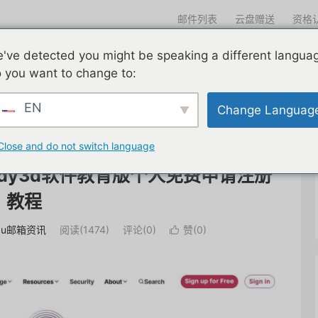
邮件列表
云盘赠送
资格
迎光临
've detected you might be speaking a different langua
们一直在努力
edu邮箱申请
edu邮箱资讯
edu优惠导航
 you want to change to:
EN
Change Languag
Close and do not switch language
idy3d软件教育版个人免费申请注册
教程
du邮箱资讯
阅读(
1474
)
评论(0)
赞(
0
)
