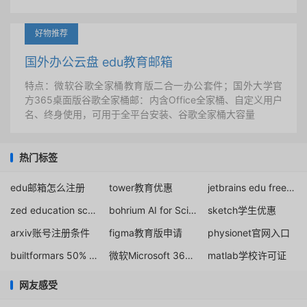
好物推荐
国外办公云盘 edu教育邮箱
特点：微软谷歌全家桶教育版二合一办公套件；国外大学官
方365桌面版谷歌全家桶邮：内含Office全家桶、自定义用户
名、终身使用，可用于全平台安装、谷歌全家桶大容量
热门标签
edu邮箱怎么注册
tower教育优惠
jetbrains edu free email
zed education school
bohrium AI for Science
sketch学生优惠
arxiv账号注册条件
figma教育版申请
physionet官网入口
builtformars 50% discount
微软Microsoft 365 A5许可证购买
matlab学校许可证
网友感受