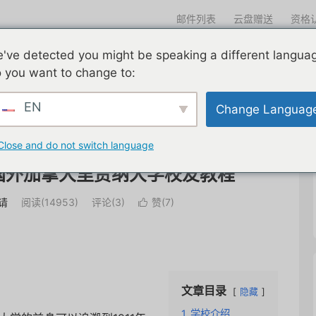
邮件列表
云盘赠送
资格
迎光临
've detected you might be speaking a different langua
们一直在努力
edu邮箱申请
edu邮箱资讯
edu优惠导航
 you want to change to:
EN
Change Languag
Close and do not switch language
国外加拿大里贾纳大学校友教程
请
阅读(
14953
)
评论(3)
赞(
7
)

文章目录
隐藏
1
学校介绍