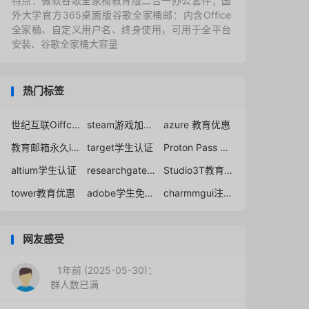
特点：微软谷歌全家桶教育版二合一办公套件；国
外大学官方365桌面版谷歌全家桶邮：内含Office
全家桶、自定义用户名、终身使用，可用于全平台
安装、谷歌全家桶大容量
热门标签
世纪互联Oiffce365
steam游戏加速器免费
azure 教育优惠
教育邮箱永久idea
target学生认证
Proton Pass Plus 98% off
altium学生认证
researchgate免费下载
Studio3T教育优惠
tower教育优惠
adobe学生免费教育版
charmmgui注册步骤
网友感受
1年前 (2025-05-30)：
群人数已满