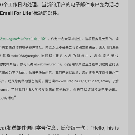
30个工作日内处理。当新的用户的电子邮件帐户变为活动
Email For Life
”标题的邮件。
收到Regina大学的终生电子邮件
。
作为一名大学毕业生，这项服务是免费的。
现
不需要更改你的电子邮件地址，你也永远不会失去与老朋友的联系，因为他们总是
dw086@uregina
激活码:要进入您的新帐户，您必须先通过
的帐户后，你可以访问webmailuregina。
cą使用帐户激活过程中创建的密码使
它将成为不活动的，你将无法访问它。
我们还想提醒您，您的终身电子邮件帐户可
il帐户，或从您的移动设备访问。
请访问wwww.uregina.ca/is/student/email，了解
/alumni，了解我们为R大学校友提供的其他福利。
你也可以订阅校友电子通讯。
”
动人心的活动
gina.ca)发送邮件询问学号信息，随便编一句：“
Hello, his is