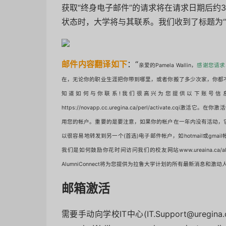
获取“终身电子邮件”的请求将在请求日期后约
状态时，大学将与其联系。我们收到了标题为“
邮件内容翻译如下
：“
亲爱的Pamela Wallin，
感谢您请求
在，无论你的职业生涯把你带到哪里，或者你搬了多少次家，你都
知道如何与你联系!
我们很高兴为您提供以下账号信息邮箱:p
https://novapp.cc.uregina.ca/perl/activate.cqi激活它。
在你激活你
用您的帐户。
重要的是要注意，如果你的帐户在一年内没有活动，
以很容易地转发到另一个(首选)电子邮件帐户，如hotmail或gma
我们是如何鼓励你花时间访问我们的校友网站www.ureaina.ca
AlumniConnect将为您提供为拉鲁大学计划的所有最新消息和激
邮箱激活
需要手动向学校IT中心(IT.Support@ure