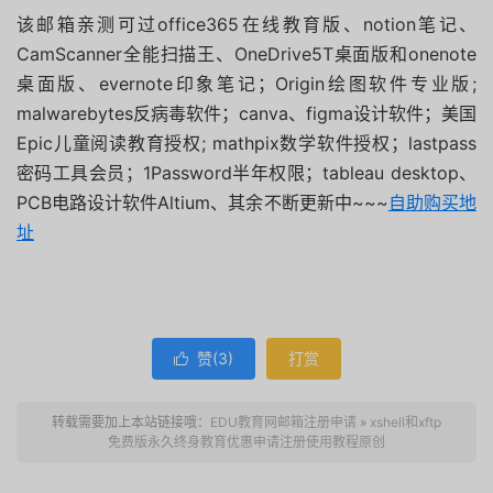
该邮箱亲测可过office365在线教育版、notion笔记、
CamScanner全能扫描王、OneDrive5T桌面版和onenote
桌面版、evernote印象笔记；Origin绘图软件专业版;
malwarebytes反病毒软件；canva、figma设计软件；美国
Epic儿童阅读教育授权; mathpix数学软件授权；lastpass
密码工具会员；1Password半年权限；tableau desktop、
PCB电路设计软件Altium、其余不断更新中~~~
自助购买地
址
赞(
3
)
打赏

转载需要加上本站链接哦：
EDU教育网邮箱注册申请
»
xshell和xftp
免费版永久终身教育优惠申请注册使用教程原创