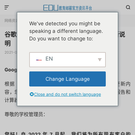


网络资源
正文

We've detected you might be
speaking a different language.
谷歌公司取消无限空间云盘教育版政策更新说
Do you want to change to:
明
2021-07-20
阅读(
4046
)
评论(0)
赞(
4
)

EN
Google Workspace 教育版存储空间政策更新
Change Language
根据 Google Workspace 教育版存储空间政策的更新内
容，您需要在 2022 年 7 月之前访问新的存储空间报告和
Close and do not switch language
计算器信息中心，
查看您的存储空间配额。
尊敬的学校管理员：
您好！自 2022 年 7 月起，我们将为所有现有客户的