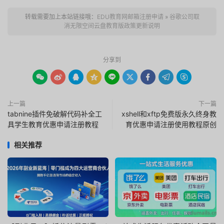
转载需要加上本站链接哦：
EDU教育网邮箱注册申请
»
谷歌公司取
消无限空间云盘教育版政策更新说明
分享到









上一篇
下一篇
tabnine插件免破解代码补全工
xshell和xftp免费版永久终身教
具学生教育优惠申请注册教程
育优惠申请注册使用教程原创
相关推荐