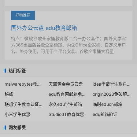
好物推荐
国外办公云盘 edu教育邮箱
特点：微软谷歌全家桶教育版二合一办公套件；国外大学官
方365桌面版谷歌全家桶邮：内含Office全家桶、自定义用户
名、终身使用，可用于全平台安装、谷歌全家桶大容量
热门标签
malwarebytes教育折扣
天翼黄金会员云盘
idea申请学生账户edu邮箱
秘蜂
edu教育网邮箱免责声明
origin2023免破解领取
联想学生教育认证激活
永久edu学生邮箱
临时educn邮箱
小米学生优惠
Studio3T教育优惠
edu邮箱验证
网友感受