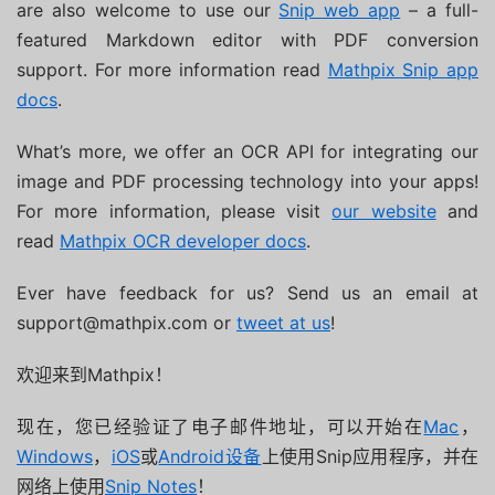
are also welcome to use our
Snip web app
– a full-
featured Markdown editor with PDF conversion
support. For more information read
Mathpix Snip app
docs
.
What’s more, we offer an OCR API for integrating our
image and PDF processing technology into your apps!
For more information, please visit
our website
and
read
Mathpix OCR developer docs
.
Ever have feedback for us? Send us an email at
support@mathpix.com or
tweet at us
!
欢迎来到Mathpix！
现在，您已经验证了电子邮件地址，可以开始在
Mac
，
Windows
，
iOS
或
Android设备
上使用Snip应用程序，并在
网络上使用
Snip Notes
！