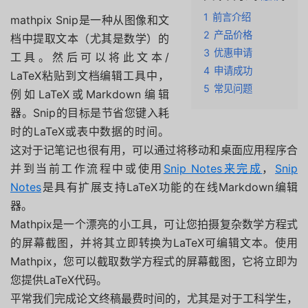
1
前言介绍
mathpix Snip是一种从图像和文
2
产品价格
档中提取文本（尤其是数学）的
3
优惠申请
工具。然后可以将此文本/
4
申请成功
LaTeX粘贴到文档编辑工具中，
5
常见问题
例如LaTeX或Markdown编辑
器。Snip的目标是节省您键入耗
时的LaTeX或表中数据的时间。
这对于记笔记也很有用，可以通过将移动和桌面应用程序合
并到当前工作流程中或使用
Snip Notes来完成
，
Snip
Notes
是具有扩展支持LaTeX功能的在线Markdown编辑
器。
Mathpix是一个漂亮的小工具，可让您拍摄复杂数学方程式
的屏幕截图，并将其立即转换为LaTeX可编辑文本。使用
Mathpix，您可以截取数学方程式的屏幕截图，它将立即为
您提供LaTeX代码。
平常我们完成论文终稿最费时间的，尤其是对于工科学生，