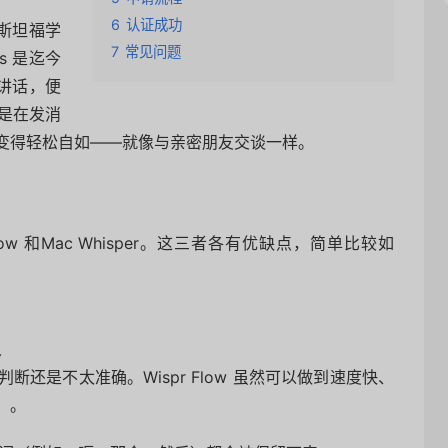
6
认证成功
斯坦福学
7
常见问题
s 是迄今
，讲话，便
是在发消
让这一切变得轻松自如——就像与亲密朋友交谈一样。
Flow 和Mac Whisper。这三者各有优缺点，简单比较如
足
判断还是不太准确。Wispr Flow 虽然可以做到速度快、
」。