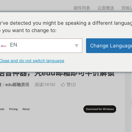
邮件列表
云盘赠送
资格
迎光临
've detected you might be speaking a different langua
们一直在努力
edu邮箱申请
edu邮箱资讯
edu优惠导航
 you want to change to:
EN
Change Languag
Close and do not switch language
海外语音神器，凭edu邮箱即可半价解锁
惠
/
edu邮箱资讯
阅读(
1616
)
赞(
2
)
