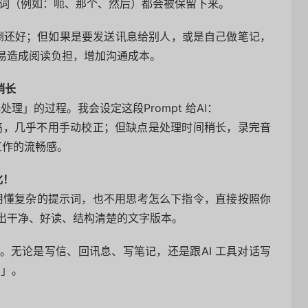
赘词（例如：呃、那个、然后）都会被保留下来。
语意倒还好；但如果是要发送讯息给别人，或是自己做笔记，
易造成阅读负担，增加沟通成本。
程稍长
再处理」的过程。我会设定这段Prompt 给AI：
品质很高，几乎不用手动校正；但缺点是处理时间稍长，录完音
工作的流畅感。
化！
你不用懂复杂的提示词，也不用思考怎么下指令，直接按照你
出干净、好读、结构清楚的文字版本。
。无论是写信、回讯息、写笔记，还是跟AI 工具对话写
当」。