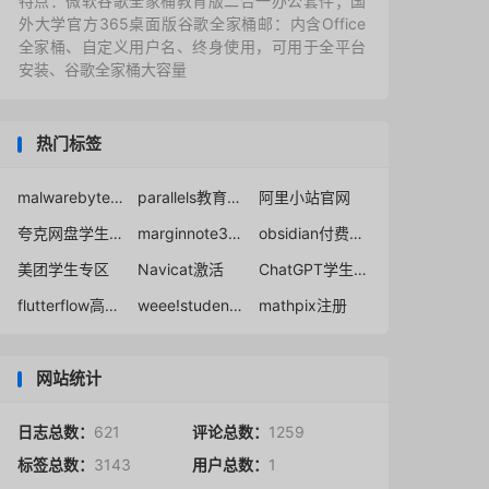
特点：微软谷歌全家桶教育版二合一办公套件；国
外大学官方365桌面版谷歌全家桶邮：内含Office
全家桶、自定义用户名、终身使用，可用于全平台
安装、谷歌全家桶大容量
热门标签
malwarebytes学生半价
parallels教育优惠
阿里小站官网
夸克网盘学生会员
marginnote3教育优惠
obsidian付费购买
美团学生专区
Navicat激活
ChatGPT学生免费领取2个月Plus会员
flutterflow高级版免费
weee!student认证
mathpix注册
网站统计
日志总数：
621
评论总数：
1259
标签总数：
3143
用户总数：
1