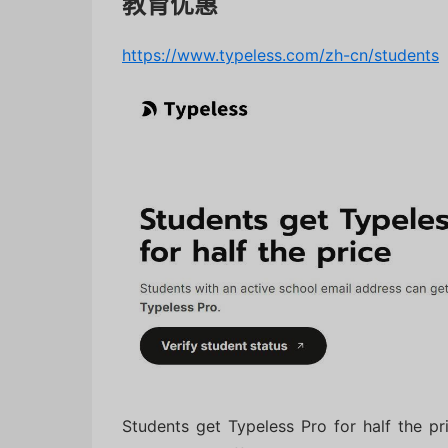
教育优惠
https://www.typeless.com/zh-cn/students
Students get Typeless Pro for half the p