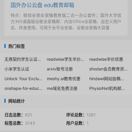
国外办公云盘 edu教育邮箱
特点：微软谷歌全家桶教育版二合一办公套件；国外大学官
方365桌面版谷歌全家桶邮：内含Office全家桶、自定义用户
名、终身使用，可用于全平台安装、谷歌全家桶大容量
热门标签
无畏契约学生认证认证微信
readwise学生半价折扣
readwise半价优惠
小米学生认证
arxiv账号注册
shodan会员教育资格购买
Unlock Your Exclusive Discount at Proton
meshy.ai教育优惠
hindawi网站投稿过程
onshape-for-education
me域名免费注册
PhysioNet机构邮箱注册
网站统计
日志总数：
621
评论总数：
1261
标签总数：
3143
用户总数：
1