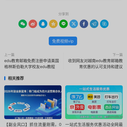
分享到









免费视频vip
上一篇
下一篇
edu教育邮箱免费注册申请美国
收到网友对越南edu教育邮箱教
格林斯伯勒大学校友edu教程
育优惠的认可支持和建议
相关推荐
【副业风口】抓住流量刚需，0
一站式生活服务优惠活动全网最