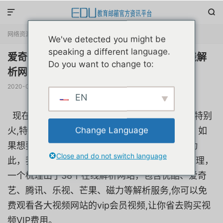


网络资源
正文

We've detected you might be
speaking a different language.
爱奇艺、腾讯、乐视、芒果等付费视频在线解
Do you want to change to:
析网站大汇总
2020-08-14
阅读(
148194
)
赞(
43
)

EN
现在大部分的视频网站都限制了很多内容,往往特别
Change Language
火,特别好看的电影或者电视剧都需要付费观看。如
果想要多看几部,就需要花费一笔不小的开支。为
Close and do not switch language
此，我花了几个小时搜集并逐一进行了测试和整理，
一个梳理出了38个在线解析网站，包含优酷、爱奇
艺、腾讯、乐视、芒果、磁力等解析服务,你可以免
费观看各大视频网站的vip会员视频,让你省去购买视
频VIP费用。