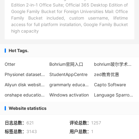
Edition 2-in-1 Office Suite; Official 365 Desktop Edition of
Google Family Bucket for Foreign Universities Mail: Office
Family Bucket included, custom username, lifetime
access for full platform installation, Google Family Bucket
high capacity
Hot Tags.
Otter
Bohrium官网入口
bohrium玻尔学术Windows客户端免费下载
Physionet dataset registration tutorial
StudentAppCentre
zed教育优惠
Aliyun disk website resources
grammarly education purchase membership
Capto Software
onshape education plan
Windows activation
Language Sparrow Public Interest Edition Application
Website statistics
日志总数：
621
评论总数：
1257
标签总数：
3143
用户总数：
1