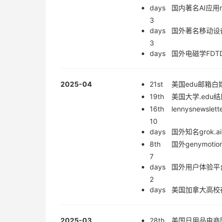
days
国内著名AI应用
3
days
国外著名移动设备
3
days
国外电磁学FDT
2025-04
21st
美国edu邮箱白
19th
美国大学.edu结尾
16th
lennysnew
10
days
国外知名grok
8th
国外genymo
7
days
国外用户体验平台B
2
days
美国加拿大高校在校
2025-03
28th
美国日用品电商网