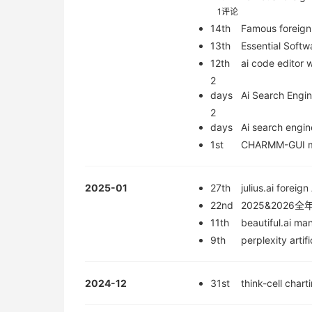
1评论
14th
Famous foreign 
13th
Essential Soft
12th
ai code editor w
2
days
Ai Search Engi
2
days
Ai search engin
1st
CHARMM-GUI mol
2025-01
27th
julius.ai foreig
22nd
2025&202
11th
beautiful.ai ma
9th
perplexity artif
2024-12
31st
think-cell char