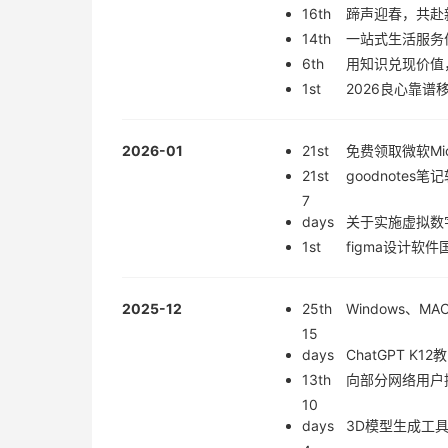
16th
蹄声迎春，共赴
14th
一站式生活服务
6th
用知识兑现价值
1st
2026良心靠
2026-01
21st
免费领取微软Mic
21st
goodnote
7
days
关于实施虚拟数
1st
figma设计软
2025-12
25th
Windows、MA
15
days
ChatGPT 
13th
向部分网络用户提供
10
days
3D模型生成工具