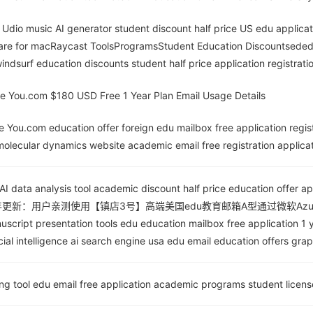
Udio music AI generator student discount half price US edu applicatio
ware for macRaycast ToolsProgramsStudent Education Discountsededu 
indsurf education discounts student half price application registratio
ne You.com $180 USD Free 1 Year Plan Email Usage Details
e You.com education offer foreign edu mailbox free application registr
ecular dynamics website academic email free registration applicati
n AI data analysis tool academic discount half price education offer app
6全年更新：用户亲测使用【镇店3号】高端美国edu教育邮箱A型通过微软Azu
nuscript presentation tools edu education mailbox free application 1 
icial intelligence ai search engine usa edu email education offers grap
ting tool edu email free application academic programs student license