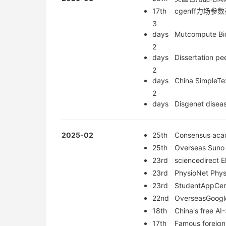
17th
cgenff力场
3
days
Mutcompute Bio-
2
days
Dissertation pe
2
days
China SimpleTex
2
days
Disgenet diseas
2025-02
25th
Consensus acade
25th
Overseas Suno M
23rd
sciencedirect El
23rd
PhysioNet Physi
23rd
StudentAppCent
22nd
OverseasGoogle 
18th
China's free AI
17th
Famous foreign