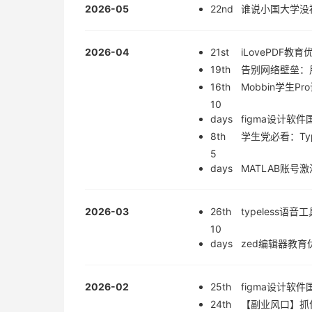
2026-05
22nd
谁说小国大学没福
2026-04
21st
iLovePDF
19th
告别网络壁垒：用教
16th
Mobbin学生
10
days
figma设计软
8th
学生党必看：Ty
5
days
MATLAB账号
2026-03
26th
typeless
10
days
zed编辑器教
2026-02
25th
figma设计软
24th
【副业风口】抓