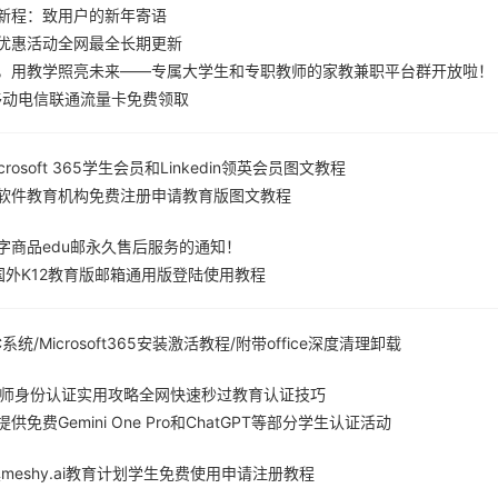
新程：致用户的新年寄语
优惠活动全网最全长期更新
，用教学照亮未来——专属大学生和专职教师的家教兼职平台群开放啦！
谱移动电信联通流量卡免费领取
rosoft 365学生会员和Linkedin领英会员图文教程
s笔记软件教育机构免费注册申请教育版图文教程
字商品edu邮永久售后服务的通知！
件国外K12教育版邮箱通用版登陆使用教程
C系统/Microsoft365安装激活教程/附带office深度清理卸载
K12教师身份认证实用攻略全网快速秒过教育认证技巧
免费Gemini One Pro和ChatGPT等部分学生认证活动
meshy.ai教育计划学生免费使用申请注册教程