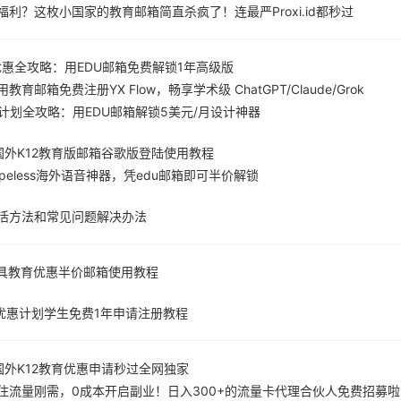
利？这枚小国家的教育邮箱简直杀疯了！连最严Proxi.id都秒过
教育优惠全攻略：用EDU邮箱免费解锁1年高级版
育邮箱免费注册YX Flow，畅享学术级 ChatGPT/Claude/Grok
Pro计划全攻略：用EDU邮箱解锁5美元/月设计神器
件国外K12教育版邮箱谷歌版登陆使用教程
peless海外语音神器，凭edu邮箱即可半价解锁
激活方法和常见问题解决办法
语音工具教育优惠半价邮箱使用教程
育优惠计划学生免费1年申请注册教程
件国外K12教育优惠申请秒过全网独家
住流量刚需，0成本开启副业！日入300+的流量卡代理合伙人免费招募啦