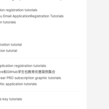
n registration tutorials
Email ApplicationRegistration Tutorials
n tutorials
ation tutorial
on tutorial
lication registration tutorials
re和GitHub学生包教育优惠案例集合
year PRO subscription graphic tutorials
hic application tutorials
 key tutorials