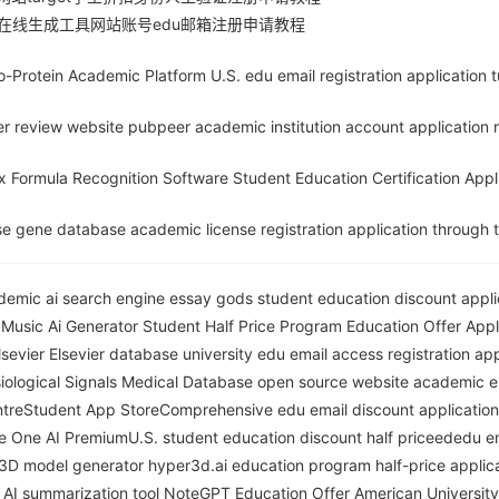
参数在线生成工具网站账号edu邮箱注册申请教程
Protein Academic Platform U.S. edu email registration application tu
er review website pubpeer academic institution account application re
 Formula Recognition Software Student Education Certification Applic
e gene database academic license registration application through t
mic ai search engine essay gods student education discount applicat
usic Ai Generator Student Half Price Program Education Offer Applic
sevier Elsevier database university edu email access registration appl
ological Signals Medical Database open source website academic emai
reStudent App StoreComprehensive edu email discount application re
One AI PremiumU.S. student education discount half priceededu email
-3D model generator hyper3d.ai education program half-price applicati
 AI summarization tool NoteGPT Education Offer American University