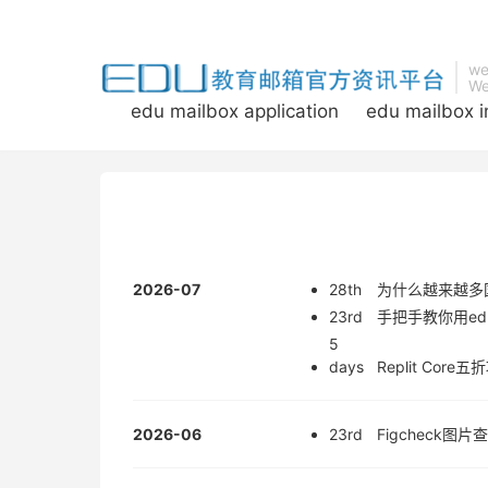
we
We
edu mailbox application
edu mailbox i
2026-07
28th
为什么越来越多国外
23rd
手把手教你用ed
5
days
Replit Co
2026-06
23rd
Figcheck