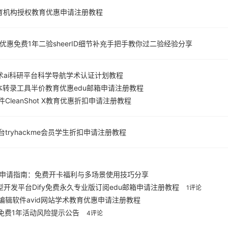
件教育机构授权教育优惠申请注册教程
u教育优惠免费1年二验sheerID细节补充手把手教你过二验经验分享
尔学术ai科研平台科学导航学术认证计划教程
文本转录工具半价教育优惠edu邮箱申请注册教程
CleanShot X教育优惠折扣申请注册教程
tryhackme会员学生折扣申请注册教程
ay申请指南：免费开卡福利与多场景使用技巧分享
型开发平台Dify免费永久专业版订阅edu邮箱申请注册教程
1评论
编辑软件avid网站学术教育优惠申请注册教程
认证免费1年活动风险提示公告
4评论