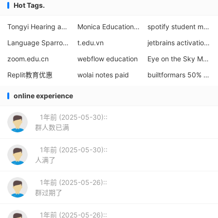
Hot Tags.
Tongyi Hearing and Understanding Colleges and Universities Charity Program
Monica Education Discount
spotify student membership
Language Sparrow educn mailbox
t.edu.vn
jetbrains activation code
zoom.edu.cn
webflow education
Eye on the Sky Member
Replit教育优惠
wolai notes paid
builtformars 50% discount
online experience
1年前 (2025-05-30)::
群人数已满
1年前 (2025-05-30)::
人满了
1年前 (2025-05-26)::
群过期了
1年前 (2025-05-26)::