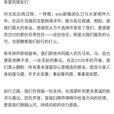
亲爱的朋友们：
时光如白驹过隙，一转眼，edu邮箱团队已与大家相伴九
年。在这片浩瀚的互联网海洋中，能与各位相遇、相知，是
我们莫大的幸运。感谢您从万千选择中发现了我们，更感谢
您交付的那份珍贵信任——这份信任，既是对我们服务的认
可，也是鞭策我们前行的灯火。
新年钟声即将敲响，我们即将共同踏入农历马年。马，自古
便是奔腾不息、一往无前的象征。在这2026年的开端，我
们衷心期盼：所有素未谋面却心意相连的朋友，愿您与家人
身如骏马健，岁岁长安康；事如春风顺，事事皆如愿。
前行之路，我们珍视每一份支持，也渴望听到更多真诚的批
评与建议。您的声音，是我们蹄声嘚嘚中校准方向的铃铎，
更是我们跨越山河、持续向前的动力源泉。