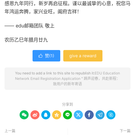
感恩九年同行，新岁再启征程。谨以最诚挚的心意，祝您马
年鸿运奔腾，家兴业旺，阖府吉祥！
—— edu邮箱团队 敬上
农历乙巳年腊月廿九
赞(
1
)
give a reward

You need to add a link to this site to republish it:
EDU Education
Network Email Registration Application
"
蹄声迎春，共赴新程：
致用户的新年寄语
分享到









上一篇
下一篇