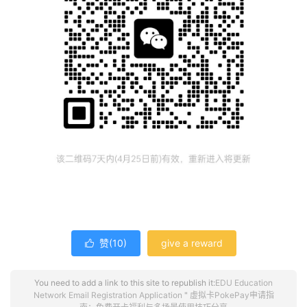
赞(
10
)
give a reward

You need to add a link to this site to republish it:
EDU Education
Network Email Registration Application
"
虚拟卡PokePay申请指