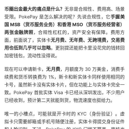
币圈出金最大的痛点是什么？
无非是合规性、费用高、场景
受限。PokePay 是怎么解决的呢？先说合规性，它
手握美
国 MSB（货币服务业务）和香港 MSO（货币服务经营者）
两张金融牌照
，合规性杠杠的，资产安全有保障。费用方
面，前面说了，实体卡
无月费、无年费、无跨境费，交易费
用也低到几乎可以忽略
。更别提还能把卡里没花完的钱转回
加密钱包，流动性没得说。
现在可以申请新卡，
无月费
，月额度为 30 万美金，消费手
续费和货币转换费为 1%，新卡和新实体卡同样使用相同的
卡号，虽然新卡没有实体卡片，但在功能上与实体卡完全一
致。PokePay 首批实体 Visa 卡已经从深圳发出，不少用户
已经收到，预计第二天就能到货，物流速度也挺给力。
唯一的小槽点，可能就是开卡时的 KYC（身份验证）。虚
拟卡只需要邮箱或手机号随便注册，实体卡得提交身份证件