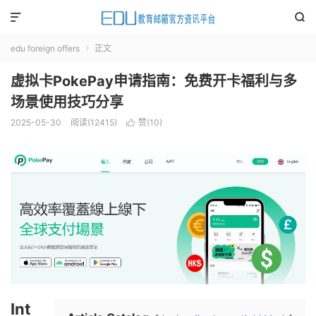


edu foreign offers
正文

虚拟卡PokePay申请指南：免费开卡福利与多
场景使用技巧分享
2025-05-30
阅读(
12415
)
赞(
10
)

Int