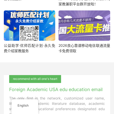
家教兼职平台群开放啦！
公益助学·优师匹配计划·永久免
2026良心靠谱移动电信联通流量
费介绍家教服务
卡免费领取
recommend with all one's heart
Foreign Academic USA edu education email
The only first in the network, customized user name,
lifetime use, academic literature database, academic
English
status query, educational preferences designated edu