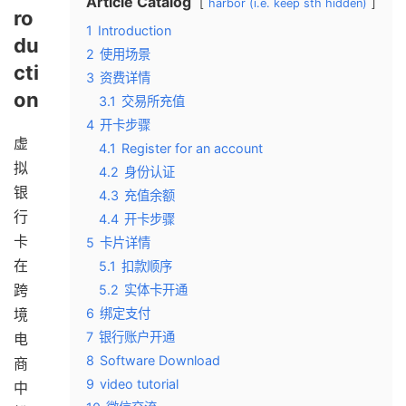
Article Catalog
harbor (i.e. keep sth hidden)
ro
1
Introduction
du
2
使用场景
cti
3
资费详情
on
3.1
交易所充值
4
开卡步骤
虚
4.1
Register for an account
拟
4.2
身份认证
银
4.3
充值余额
行
4.4
开卡步骤
卡
5
卡片详情
在
5.1
扣款顺序
跨
5.2
实体卡开通
境
6
绑定支付
7
银行账户开通
电
8
Software Download
商
9
video tutorial
中