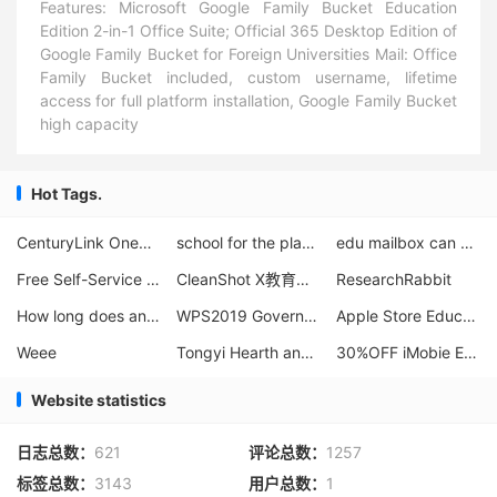
Features: Microsoft Google Family Bucket Education
Edition 2-in-1 Office Suite; Official 365 Desktop Edition of
Google Family Bucket for Foreign Universities Mail: Office
Family Bucket included, custom username, lifetime
access for full platform installation, Google Family Bucket
high capacity
Hot Tags.
CenturyLink OneDrive Official Website
school for the planet
edu mailbox can not receive foreign mail
Free Self-Service Application for Microsoft 365 A5 Education Edition
CleanShot X教育优惠
ResearchRabbit
How long does an edu mailbox last?
WPS2019 Government
Apple Store Education Offer
Weee
Tongyi Hearth and Soul Student Email Authentication
30%OFF iMobie Educational Discount Offer
Website statistics
日志总数：
621
评论总数：
1257
标签总数：
3143
用户总数：
1