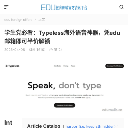


edu foreign offers
正文

学生党必看：Typeless海外语音神器，凭edu
邮箱即可半价解锁
2026-04-08
阅读(
1610
)
赞(
2
)

Int
Article Catalog
harbor (i.e. keep sth hidden)