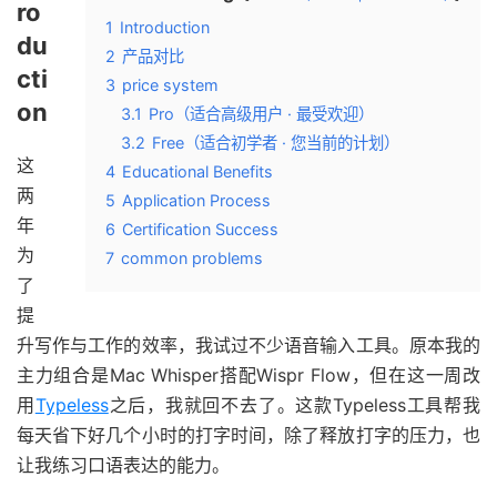
ro
1
Introduction
du
2
产品对比
cti
3
price system
on
3.1
Pro（适合高级用户 · 最受欢迎）
3.2
Free（适合初学者 · 您当前的计划）
这
4
Educational Benefits
两
5
Application Process
年
6
Certification Success
为
7
common problems
了
提
升写作与工作的效率，我试过不少语音输入工具。原本我的
主力组合是Mac Whisper搭配Wispr Flow，但在这一周改
用
Typeless
之后，我就回不去了。这款Typeless工具帮我
每天省下好几个小时的打字时间，除了释放打字的压力，也
让我练习口语表达的能力。