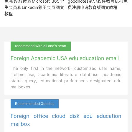
免费领取微软Microsoft 365学
goodnotes笔记软件教育机构免
生会员和Linkedin领英会员图文
费注册申请教育版图文教程
教程
recommend with all one's heart
Foreign Academic USA edu education email
The only first in the network, customized user name,
lifetime use, academic literature database, academic
status query, educational preferences designated edu
mailboxes
Recommended Goodies
Foreign office cloud disk edu education
mailbox