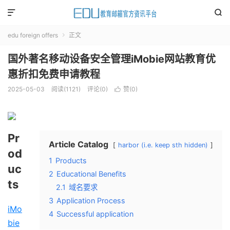


edu foreign offers
正文

国外著名移动设备安全管理iMobie网站教育优
惠折扣免费申请教程
2025-05-03
阅读(
1121
)
评论(0)
赞(
0
)

Pr
Article Catalog
harbor (i.e. keep sth hidden)
od
1
Products
uc
2
Educational Benefits
ts
2.1
域名要求
3
Application Process
iMo
4
Successful application
bie